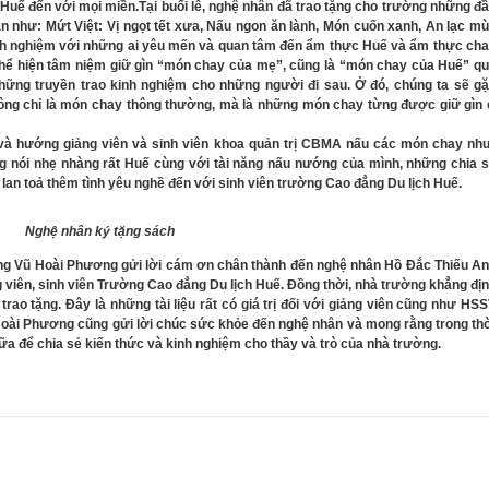
 Huế đến với mọi miền.
Tại buổi lễ, nghệ nhân đã trao tặng cho trường những đ
như: Mứt Việt: Vị ngọt tết xưa, Nấu ngon ăn lành, Món cuốn xanh, An lạc m
nh nghiệm với những ai yêu mến và quan tâm đến ẩm thực Huế và ẩm thực ch
 thể hiện tâm niệm giữ gìn “món chay của mẹ”, cũng là “món chay của Huế” q
hững truyền trao kinh nghiệm cho những người đi sau. Ở đó, chúng ta sẽ g
ng chỉ là món chay thông thường, mà là những món chay từng được giữ gìn
 hướng giảng viên và sinh viên khoa quản trị CBMA nấu các món chay nh
ọng nói nhẹ nhàng rất Huế cùng với tài năng nấu nướng của mình, những chia 
an toả thêm tình yêu nghề đến với sinh viên trường Cao đẳng Du lịch Huế.
Nghệ nhân ký tặng sách
Vũ Hoài Phương gửi lời cám ơn chân thành đến nghệ nhân Hồ Đắc Thiếu A
viên, sinh viên Trường Cao đẳng Du lịch Huế. Đồng thời, nhà trường khẳng đị
rao tặng. Đây là những tài liệu rất có giá trị đối với giảng viên cũng như HS
Hoài Phương cũng gửi lời chúc sức khỏe đến nghệ nhân và mong rằng trong th
n nữa để chia sẻ kiến thức và kinh nghiệm cho thầy và trò của nhà trường.