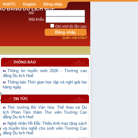
HUETC
English
Đăng nhập
AO ĐẲNG DU LỊCH HUẾ
Mã
Mật khẩu
Ghi nhớ tôi lần sau
Quên mật khẩu?
THÔNG BÁO
Thông tin tuyển sinh 2026 - Trường cao
đẳng Du lịch Huế
Thông báo Thời gian học tập và nghỉ giải lao
hàng ngày
ổi
TIN TỨC
hó
Thứ trưởng Bộ Văn hóa, Thể thao và Du
lịch Phan Tâm thăm Thư viện Trường Cao
đẳng Du lịch Huế
Nghệ nhân Hồ Đắc Thiếu Anh trao tặng sách
và truyền lửa nghề cho sinh viên Trường Cao
uê
đẳng Du lịch Huế
xa