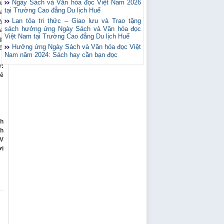
Ngày Sách và Văn hóa đọc Việt Nam 2026
ầu
tại Trường Cao đẳng Du lịch Huế
ùa
Lan tỏa tri thức – Giao lưu và Trao tặng
ay
sách hưởng ứng Ngày Sách và Văn hóa đọc
ua
Việt Nam tại Trường Cao đẳng Du lịch Huế
ặp
Hưởng ứng Ngày Sách và Văn hóa đọc Việt
 ở
Nam năm 2024: Sách hay cần bạn đọc
ư:
sẻ
nh
nh
SV
ời