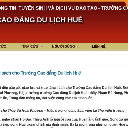
NG TIN, TUYỂN SINH VÀ DỊCH VỤ ĐÀO TẠO - TRƯỜNG C
AO ĐẲNG DU LỊCH HUẾ
 TỨC
TRA CỨU
NGƯỜI DÙNG
LIÊN HỆ
g sách cho Trường Cao đẳng Du lịch Huế
 đến gặp gỡ, giao lưu và trao tặng sách cho Trường Cao đẳng Du lịch Huế. Bu
Hoài Phương, Hiệu trưởng trường Cao đẳng Du lịch Huế; thầy Phạm Bá Hùng, P
n ăn, Trung tâm thông tin, thư viện cùng các em sinh viên.
cho Thầy Vũ Hoài Phương – Hiệu trưởng, cùng Sinh viên tại Thư viện trưởng
nghệ nhân Hồ Đắc Thiếu Anh là người con của Huế nặng tình quê. Sống xa q
ả nếp sống Huế trong chính gia đình mình. Bà là một trong những người Huế 