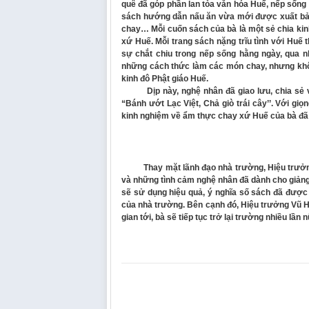
quê đã góp phần lan tỏa văn hóa Huế, nếp sống
sách hướng dẫn nấu ăn vừa mới được xuất bản 
chay… Mỗi cuốn sách của bà là một sẻ chia ki
xứ Huế. Mỗi trang sách nặng trĩu tình với Huế
sự chắt chiu trong nếp sống hằng ngày, qua n
những cách thức làm các món chay, nhưng khô
kinh đô Phật giáo Huế.
Dịp này, nghệ nhân đã giao lưu, chia sẻ và
“Bánh ướt Lạc Việt, Chả giò trái cây’’. Với gi
kinh nghiệm về ẩm thực chay xứ Huế của bà đã l
Thay mặt lãnh đạo nhà trường, Hiệu trưởng 
và những tình cảm nghệ nhân đã dành cho giảng 
sẽ sử dụng hiệu quả, ý nghĩa số sách đã được t
của nhà trường. Bên cạnh đó, Hiệu trưởng Vũ 
gian tới, bà sẽ tiếp tục trở lại trường nhiều lầ