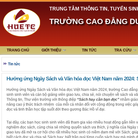
TRUNG TÂM THÔNG TIN, TUYỂN SIN
TRƯỜNG CAO ĐẲNG DU
TRANG CHỦ
GIỚI THIỆU
TIN TỨC
TRA CỨU
Tin tức
Hưởng ứng Ngày Sách và Văn hóa đọc Việt Nam năm 2024: 
Hưởng ứng Ngày Sách và Văn hóa đọc Việt Nam năm 2024, trường Cao đẳng D
sinh sinh viên và cán bộ giảng viên giao lưu, chia sẻ, nói chuyện về sách và v
Thông tin, Thư viện trường với thông điệp
“Sách hay cần bạn đọc”
nhằm giáo 
nâng cao ý thức trách nhiệm của mỗi cá nhân đối với cộng động trong việc góp
đọc và tinh thần học tập suốt đời theo gương Bác Hồ vĩ đại.
Tại đây, các bạn học sinh sinh viên đã tham gia vào nhiều hoạt động gắn liền v
nghiệm đọc sách, cùng chia sẻ những quyển sách ưa thích, ý nghĩa của Ngày 
giao lưu đã mở ra cơ hội cho rất nhiều học sinh có niềm đam mê với Sách; giú
biết cách đọc và chia sẻ Sách hay; biết trân quý từng cuốn sách hay mà mình 