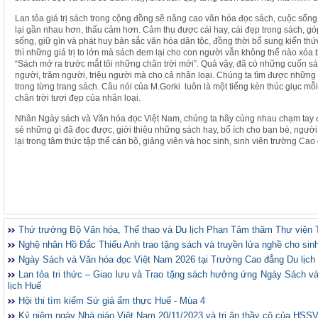
Lan tỏa giá trị sách trong cộng đồng sẽ nâng cao văn hóa đọc sách, cuộc sống 
lại gần nhau hơn, thấu cảm hơn. Cảm thụ được cái hay, cái đẹp trong sách, g
sống, giữ gìn và phát huy bản sắc văn hóa dân tộc, đồng thời bổ sung kiến thứ
thì những giá trị to lớn mà sách đem lại cho con người vẫn không thể nào xó
“Sách mở ra trước mắt tôi những chân trời mới”. Quả vậy, đã có những cuốn s
người, trăm người, triệu người mà cho cả nhân loại. Chúng ta tìm được nhữn
trong từng trang sách. Câu nói của M.Gorki luôn là một tiếng kèn thúc giục 
chân trời tươi đẹp của nhân loại.
Nhân Ngày sách và Văn hóa đọc Việt Nam, chúng ta hãy cùng nhau chạm tay đ
sẻ những gì đã đọc được, giới thiệu những sách hay, bổ ích cho bạn bè, người
lại trong tâm thức tập thể cán bộ, giảng viên và học sinh, sinh viên trường Cao
Thứ trưởng Bộ Văn hóa, Thể thao và Du lịch Phan Tâm thăm Thư viện 
Nghệ nhân Hồ Đắc Thiếu Anh trao tặng sách và truyền lửa nghề cho sin
Ngày Sách và Văn hóa đọc Việt Nam 2026 tại Trường Cao đẳng Du lịch
Lan tỏa tri thức – Giao lưu và Trao tặng sách hưởng ứng Ngày Sách 
lịch Huế
Hội thi tìm kiếm Sứ giả ẩm thực Huế - Mùa 4
Kỷ niệm ngày Nhà giáo Việt Nam 20/11/2023 và tri ân thầy cô của HSS