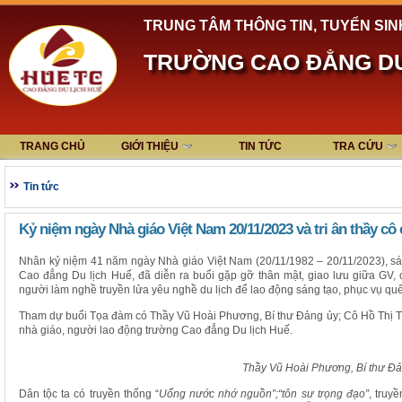
TRUNG TÂM THÔNG TIN, TUYỂN SIN
TRƯỜNG CAO ĐẲNG DU
TRANG CHỦ
GIỚI THIỆU
TIN TỨC
TRA CỨU
Tin tức
Kỷ niệm ngày Nhà giáo Việt Nam 20/11/2023 và tri ân thầy c
Nhân kỷ niệm 41 năm ngày Nhà giáo Việt Nam (20/11/1982 – 20/11/2023), sá
Cao đẳng Du lịch Huế, đã diễn ra buổi gặp gỡ thân mật, giao lưu giữa GV,
người làm nghề truyền lửa yêu nghề du lịch để lao động sáng tạo, phục vụ q
Tham dự buổi Tọa đàm có Thầy Vũ Hoài Phương, Bí thư Đảng ủy; Cô Hồ Thị Th
nhà giáo, người lao động trường Cao đẳng Du lịch Huế.
Thầy Vũ Hoài Phương, Bí thư Đ
Dân tộc ta có truyền thống “
Uống nước nhớ nguồn”;“tôn sư trọng đạo”
, truy