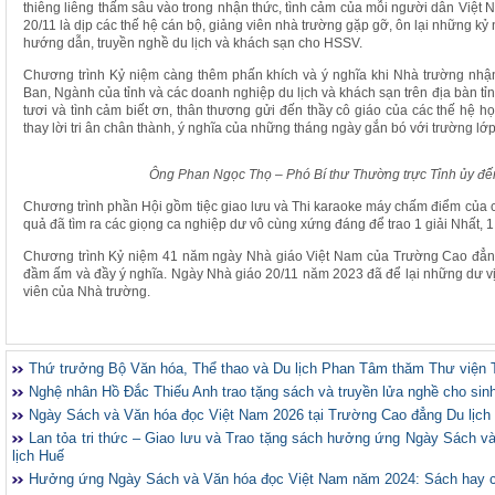
thiêng liêng thấm sâu vào trong nhận thức, tình cảm của mỗi người dân Việt
20/11 là dịp các thế hệ cán bộ, giảng viên nhà trường gặp gỡ, ôn lại những kỷ
hướng dẫn, truyền nghề du lịch và khách sạn cho HSSV.
Chương trình Kỷ niệm càng thêm phấn khích và ý nghĩa khi Nhà trường nh
Ban, Ngành của tỉnh và các doanh nghiệp du lịch và khách sạn trên địa bàn tỉn
tươi và tình cảm biết ơn, thân thương gửi đến thầy cô giáo của các thế hệ họ
thay lời tri ân chân thành, ý nghĩa của những tháng ngày gắn bó với trường lớp
Ông Phan Ngọc Thọ – Phó Bí thư Thường trực Tỉnh ủy đế
Chương trình phần Hội gồm tiệc giao lưu và Thi karaoke máy chấm điểm của các
quả đã tìm ra các giọng ca nghiệp dư vô cùng xứng đáng để trao 1 giải Nhất, 1 g
Chương trình Kỷ niệm 41 năm ngày Nhà giáo Việt Nam của Trường Cao đẳng D
đầm ấm và đầy ý nghĩa. Ngày Nhà giáo 20/11 năm 2023 đã để lại những dư vị 
viên của Nhà trường.
Thứ trưởng Bộ Văn hóa, Thể thao và Du lịch Phan Tâm thăm Thư viện 
Nghệ nhân Hồ Đắc Thiếu Anh trao tặng sách và truyền lửa nghề cho sin
Ngày Sách và Văn hóa đọc Việt Nam 2026 tại Trường Cao đẳng Du lịch
Lan tỏa tri thức – Giao lưu và Trao tặng sách hưởng ứng Ngày Sách 
lịch Huế
Hưởng ứng Ngày Sách và Văn hóa đọc Việt Nam năm 2024: Sách hay 