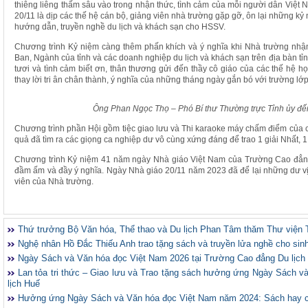
thiêng liêng thấm sâu vào trong nhận thức, tình cảm của mỗi người dân Việt
20/11 là dịp các thế hệ cán bộ, giảng viên nhà trường gặp gỡ, ôn lại những kỷ
hướng dẫn, truyền nghề du lịch và khách sạn cho HSSV.
Chương trình Kỷ niệm càng thêm phấn khích và ý nghĩa khi Nhà trường nh
Ban, Ngành của tỉnh và các doanh nghiệp du lịch và khách sạn trên địa bàn tỉn
tươi và tình cảm biết ơn, thân thương gửi đến thầy cô giáo của các thế hệ họ
thay lời tri ân chân thành, ý nghĩa của những tháng ngày gắn bó với trường lớp
Ông Phan Ngọc Thọ – Phó Bí thư Thường trực Tỉnh ủy đế
Chương trình phần Hội gồm tiệc giao lưu và Thi karaoke máy chấm điểm của các
quả đã tìm ra các giọng ca nghiệp dư vô cùng xứng đáng để trao 1 giải Nhất, 1 g
Chương trình Kỷ niệm 41 năm ngày Nhà giáo Việt Nam của Trường Cao đẳng D
đầm ấm và đầy ý nghĩa. Ngày Nhà giáo 20/11 năm 2023 đã để lại những dư vị 
viên của Nhà trường.
Thứ trưởng Bộ Văn hóa, Thể thao và Du lịch Phan Tâm thăm Thư viện 
Nghệ nhân Hồ Đắc Thiếu Anh trao tặng sách và truyền lửa nghề cho sin
Ngày Sách và Văn hóa đọc Việt Nam 2026 tại Trường Cao đẳng Du lịch
Lan tỏa tri thức – Giao lưu và Trao tặng sách hưởng ứng Ngày Sách 
lịch Huế
Hưởng ứng Ngày Sách và Văn hóa đọc Việt Nam năm 2024: Sách hay 