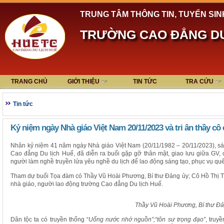
TRUNG TÂM THÔNG TIN, TUYỂN SIN
TRƯỜNG CAO ĐẲNG DU
TRANG CHỦ
GIỚI THIỆU
TIN TỨC
TRA CỨU
Tin tức
Kỷ niệm ngày Nhà giáo Việt Nam 20/11/2023 và tri ân thầy c
Nhân kỷ niệm 41 năm ngày Nhà giáo Việt Nam (20/11/1982 – 20/11/2023), sá
Cao đẳng Du lịch Huế, đã diễn ra buổi gặp gỡ thân mật, giao lưu giữa GV,
người làm nghề truyền lửa yêu nghề du lịch để lao động sáng tạo, phục vụ q
Tham dự buổi Tọa đàm có Thầy Vũ Hoài Phương, Bí thư Đảng ủy; Cô Hồ Thị Th
nhà giáo, người lao động trường Cao đẳng Du lịch Huế.
Thầy Vũ Hoài Phương, Bí thư Đ
Dân tộc ta có truyền thống “
Uống nước nhớ nguồn”;“tôn sư trọng đạo”
, truy