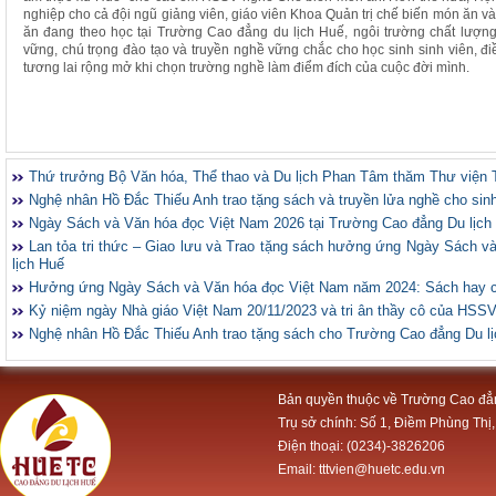
nghiệp cho cả đội ngũ giảng viên, giáo viên Khoa Quản trị chế biến món ăn 
ăn đang theo học tại Trường Cao đẳng du lịch Huế, ngôi trường chất lượn
vững, chú trọng đào tạo và truyền nghề vững chắc cho học sinh sinh viên
tương lai rộng mở khi chọn trường nghề làm điểm đích của cuộc đời mình.
Thứ trưởng Bộ Văn hóa, Thể thao và Du lịch Phan Tâm thăm Thư viện 
Nghệ nhân Hồ Đắc Thiếu Anh trao tặng sách và truyền lửa nghề cho sin
Ngày Sách và Văn hóa đọc Việt Nam 2026 tại Trường Cao đẳng Du lịch
Lan tỏa tri thức – Giao lưu và Trao tặng sách hưởng ứng Ngày Sách 
lịch Huế
Hưởng ứng Ngày Sách và Văn hóa đọc Việt Nam năm 2024: Sách hay 
Kỷ niệm ngày Nhà giáo Việt Nam 20/11/2023 và tri ân thầy cô của HSS
Nghệ nhân Hồ Đắc Thiếu Anh trao tặng sách cho Trường Cao đẳng Du l
Bản quyền thuộc về Trường Cao đẳ
Trụ sở chính: Số 1, Điềm Phùng Thị,
Điện thoại: (0234)-3826206
Email: tttvien@huetc.edu.vn