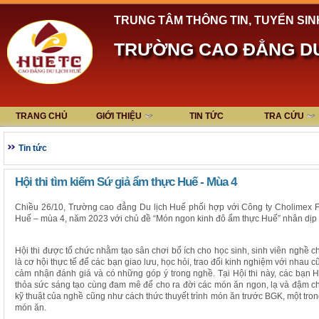
TRUNG TÂM THÔNG TIN, TUYỂN SIN
TRƯỜNG CAO ĐẲNG DU
TRANG CHỦ
GIỚI THIỆU
TIN TỨC
TRA CỨU
Tin tức
Hội thi tìm kiếm Sứ giả ẩm thực Huế - Mùa 4
Chiều 26/10, Trường cao đẳng Du lịch Huế phối hợp với Công ty Cholimex F
Huế – mùa 4, năm 2023 với chủ đề “Món ngon kinh đô ẩm thực Huế” nhân dịp 
Hội thi được tổ chức nhằm tạo sân chơi bổ ích cho học sinh, sinh viên nghề
là cơ hội thực tế để các bạn giao lưu, học hỏi, trao đổi kinh nghiệm với nha
cảm nhận đánh giá và có những góp ý trong nghề. Tại Hội thi này, các bạn H
thỏa sức sáng tạo cùng đam mê để cho ra đời các món ăn ngon, lạ và đậm ch
kỹ thuật của nghề cũng như cách thức thuyết trình món ăn trước BGK, một tr
món ăn.