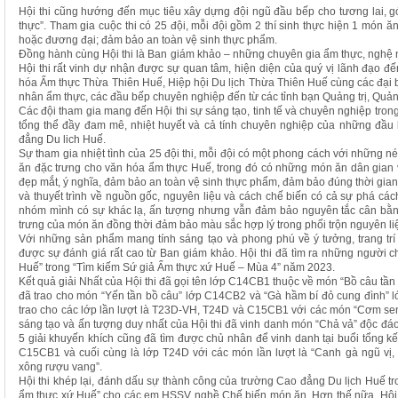
Hội thi cũng hướng đến mục tiêu xây dựng đội ngũ đầu bếp cho tương lai,
thực”. Tham gia cuộc thi có 25 đội, mỗi đội gồm 2 thí sinh thực hiện 1 món ă
hoặc đương đại; đảm bảo an toàn vệ sinh thực phẩm.
Đồng hành cùng Hội thi là Ban giám khảo – những chuyên gia ẩm thực, nghệ 
Hội thi rất vinh dự nhận được sự quan tâm, hiện diện của quý vị lãnh đạo đ
hóa Ẩm thực Thừa Thiên Huế, Hiệp hội Du lịch Thừa Thiên Huế cùng các đại 
nhân ẩm thực, các đầu bếp chuyên nghiệp đến từ các tỉnh bạn Quảng trị, Quản
Các đội tham gia mang đến Hội thi sự sáng tạo, tinh tế và chuyên nghiệp tr
tổng thể đầy đam mê, nhiệt huyết và cả tính chuyên nghiệp của những đầu
đẳng Du lich Huế.
Sự tham gia nhiệt tình của 25 đội thi, mỗi đội có một phong cách với những n
ăn đặc trưng cho văn hóa ẩm thực Huế, trong đó có những món ăn dân gian
đẹp mắt, ý nghĩa, đảm bảo an toàn vệ sinh thực phẩm, đảm bảo đúng thời gian 
và thuyết trình về nguồn gốc, nguyên liệu và cách chế biến có cả sự phá cá
nhóm mình có sự khác lạ, ấn tượng nhưng vẫn đảm bảo nguyên tắc cân bằn
trưng của món ăn đồng thời đảm bảo màu sắc hợp lý trong phối trộn nguyên liệ
Với những sản phẩm mang tính sáng tạo và phong phú về ý tưởng, trang tr
được sự đánh giá rất cao từ Ban giám khảo. Hội thi đã tìm ra những người 
Huế” trong “Tìm kiếm Sứ giả Ẩm thực xứ Huế – Mùa 4” năm 2023.
Kết quả giải Nhất của Hội thi đã gọi tên lớp C14CB1 thuộc về món “Bồ câu tần 
đã trao cho món “Yến tần bồ câu” lớp C14CB2 và “Gà hầm bí đỏ cung đình” 
trao cho các lớp lần lượt là T23D-VH, T24D và C15CB1 với các món “Cơm sen
sáng tạo và ấn tượng duy nhất của Hội thi đã vinh danh món “Chả vả” độc đá
5 giải khuyến khích cũng đã tìm được chủ nhân để vinh danh tại buổi tổng k
C15CB1 và cuối cùng là lớp T24D với các món lần lượt là “Canh gà ngũ vị,
xông rượu vang”.
Hội thi khép lại, đánh dấu sự thành công của trường Cao đẳng Du lịch Huế tr
ẩm thực xứ Huế” cho các em HSSV nghề Chế biến món ăn. Hơn thế nữa, Hội th