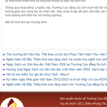
sự khát khao khám phá và lòng trân trọng cái đẹp của tâm hồn.
Thông qua hoạt động ý nghĩa này, Trường Cao đẳng Du lịch Huế một lần nữ
trường giáo dục sáng tạo và nhân văn. Đây cũng là dịp để sinh viên tiếp cận 
nuôi dưỡng tinh thần học hỏi không ngừng./.
Một số hình ảnh tại chương trình:
Thứ trưởng Bộ Văn hóa, Thể thao và Du lịch Phan Tâm thăm Thư viện 
Nghệ nhân Hồ Đắc Thiếu Anh trao tặng sách và truyền lửa nghề cho sin
Ngày Sách và Văn hóa đọc Việt Nam 2026 tại Trường Cao đẳng Du lịch
Hưởng ứng Ngày Sách và Văn hóa đọc Việt Nam năm 2024: Sách hay 
Hội thi tìm kiếm Sứ giả ẩm thực Huế - Mùa 4
Kỷ niệm ngày Nhà giáo Việt Nam 20/11/2023 và tri ân thầy cô của HSS
Nghệ nhân Hồ Đắc Thiếu Anh trao tặng sách cho Trường Cao đẳng Du l
Bản quyền thuộc về Trường Cao đẳ
Trụ sở chính: Số 1, Điềm Phùng Thị,