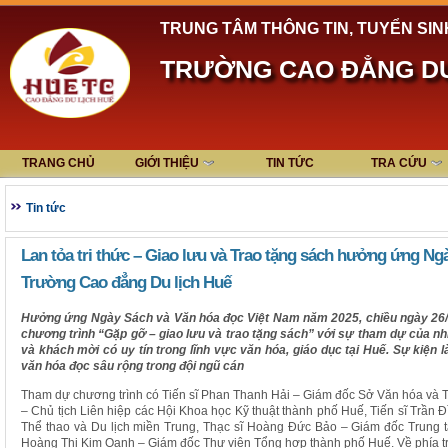
TRUNG TÂM THÔNG TIN, TUYỂN SIN
TRƯỜNG CAO ĐẲNG DU
TRANG CHỦ
GIỚI THIỆU
TIN TỨC
TRA CỨU
Tin tức
Lan tỏa tri thức – Giao lưu và Trao tặng sách hưởng ứng Ng
Trường Cao đẳng Du lịch Huế
Hưởng ứng Ngày Sách và Văn hóa đọc Việt Nam năm 2025, chiều ngày 26/
chương trình “Gặp gỡ – giao lưu và trao tặng sách” với sự tham dự của n
và khách mời có uy tín trong lĩnh vực văn hóa, giáo dục tại Huế. Sự kiện 
văn hóa đọc sâu rộng trong đội ngũ cán
Tham dự chương trình có Tiến sĩ Phan Thanh Hải – Giám đốc Sở Văn hóa và T
– Chủ tịch Liên hiệp các Hội Khoa học Kỹ thuật thành phố Huế, Tiến sĩ Trần
Thể thao và Du lịch miền Trung, Thạc sĩ Hoàng Đức Bảo – Giám đốc Trung 
Hoàng Thị Kim Oanh – Giám đốc Thư viện Tổng hợp thành phố Huế. Về phía tr