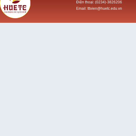
Điện thoại: (0234)-3826206
Email: tttvien@huetc.edu.vn