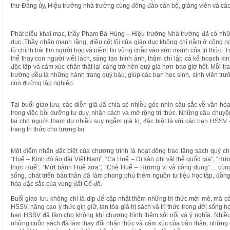
thư Đảng ủy, Hiệu trưởng nhà trường cùng đông đảo cán bộ, giảng viên và các
Phát biểu khai mạc, thầy Phạm Bá Hùng – Hiệu trưởng Nhà trường đã có những
dục. Thầy nhấn mạnh rằng, điều cốt lõi của giáo dục không chỉ nằm ở công 
từ chính trái tim người học và niềm tin vững chắc vào sức mạnh của tri thức. Tr
thể thay con người viết lách, sáng tạo hình ảnh, thậm chí lập cả kế hoạch kin
độc lập và cảm xúc chân thật lại càng trở nên quý giá hơn bao giờ hết. Mỗi tr
trường đều là những hành trang quý báu, giúp các bạn học sinh, sinh viên tr
con đường lập nghiệp.
Tại buổi giao lưu, các diễn giả đã chia sẻ nhiều góc nhìn sâu sắc về văn hóa
trong việc bồi dưỡng tư duy, nhân cách và mở rộng tri thức. Những câu chuy
lại cho người tham dự nhiều suy ngẫm giá trị, đặc biệt là với các bạn HSS
trang tri thức cho tương lai.
Một điểm nhấn đặc biệt của chương trình là hoạt động trao tặng sách quý c
“Huế – Kinh đô áo dài Việt Nam”, “Ca Huế – Di sản phi vật thể quốc gia”, “H
thực Huế”, “Mứt bánh Huế xưa”, “Chè Huế – Hương vị và công dụng”… cùng
sống, phát triển bản thân đã làm phong phú thêm nguồn tư liệu học tập, đồng 
hóa đặc sắc của vùng đất Cố đô.
Buổi giao lưu không chỉ là dịp để cập nhật thêm những tri thức mới mẻ, mà 
HSSV, nâng cao ý thức gìn giữ, lan tỏa giá trị sách và tri thức trong đời sống
bạn HSSV đã làm cho không khí chương trình thêm sôi nổi và ý nghĩa. Nhiề
những cuốn sách đã làm thay đổi nhận thức và cảm xúc của bản thân, những giá 