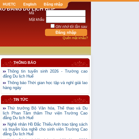
HUETC
English
Đăng nhập
AO ĐẲNG DU LỊCH HUẾ
Mã
Mật khẩu
Ghi nhớ tôi lần sau
Quên mật khẩu?
THÔNG BÁO
Thông tin tuyển sinh 2026 - Trường cao
đẳng Du lịch Huế
Thông báo Thời gian học tập và nghỉ giải lao
hàng ngày
TIN TỨC
Thứ trưởng Bộ Văn hóa, Thể thao và Du
lịch Phan Tâm thăm Thư viện Trường Cao
đẳng Du lịch Huế
Nghệ nhân Hồ Đắc Thiếu Anh trao tặng sách
và truyền lửa nghề cho sinh viên Trường Cao
đẳng Du lịch Huế