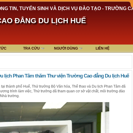
NG TIN, TUYỂN SINH VÀ DỊCH VỤ ĐÀO TẠO - TRƯỜNG C
AO ĐẲNG DU LỊCH HUẾ
 TỨC
TRA CỨU
NGƯỜI DÙNG
LIÊN HỆ
Du lịch Phan Tâm thăm Thư viện Trường Cao đẳng Du lịch Huế
 tại thành phố Huế, Thứ trưởng Bộ Văn hóa, Thể thao và Du lịch Phan Tâm đã
ơng trình làm việc, Thứ trưởng đã tham quan cơ sở vật chất, môi trường đào
 Nhà trường.