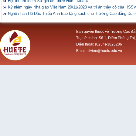
Hội thi tìm kiếm Sứ giả ẩm thực Huế - Mùa 4
Kỷ niệm ngày Nhà giáo Việt Nam 20/11/2023 và tri ân thầy cô của HSS
Nghệ nhân Hồ Đắc Thiếu Anh trao tặng sách cho Trường Cao đẳng Du l
Bản quyền thuộc về Trường Cao đẳ
Trụ sở chính: Số 1, Điềm Phùng Thị,
Điện thoại: (0234)-3826206
Email: tttvien@huetc.edu.vn