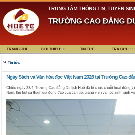
TRUNG TÂM THÔNG TIN, TUYỂN SIN
TRƯỜNG CAO ĐẲNG DU
TRANG CHỦ
GIỚI THIỆU
TIN TỨC
TRA CỨU
Tin tức
Ngày Sách và Văn hóa đọc Việt Nam 2026 tại Trường Cao đẳ
Chiều ngày 23/4, Trường Cao đẳng Du lịch Huế đã tổ chức chuỗi hoạt động ý
Nam, thu hút sự tham gia đông đảo của cán bộ, giảng viên và học sinh, sinh vi