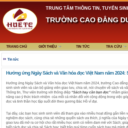
TRUNG TÂM THÔNG TIN, TUYỂN SIN
TRƯỜNG CAO ĐẲNG DU
TRANG CHỦ
GIỚI THIỆU
TIN TỨC
TRA CỨU
Tin tức
Hưởng ứng Ngày Sách và Văn hóa đọc Việt Nam năm 2024: 
Hưởng ứng Ngày Sách và Văn hóa đọc Việt Nam năm 2024, trường Cao đẳng D
sinh sinh viên và cán bộ giảng viên giao lưu, chia sẻ, nói chuyện về sách và v
Thông tin, Thư viện trường với thông điệp
“Sách hay cần bạn đọc”
nhằm giáo 
nâng cao ý thức trách nhiệm của mỗi cá nhân đối với cộng động trong việc góp
đọc và tinh thần học tập suốt đời theo gương Bác Hồ vĩ đại.
Tại đây, các bạn học sinh sinh viên đã tham gia vào nhiều hoạt động gắn liền v
nghiệm đọc sách, cùng chia sẻ những quyển sách ưa thích, ý nghĩa của Ngày 
giao lưu đã mở ra cơ hội cho rất nhiều học sinh có niềm đam mê với Sách; giú
biết cách đọc và chia sẻ Sách hay; biết trân quý từng cuốn sách hay mà mình 