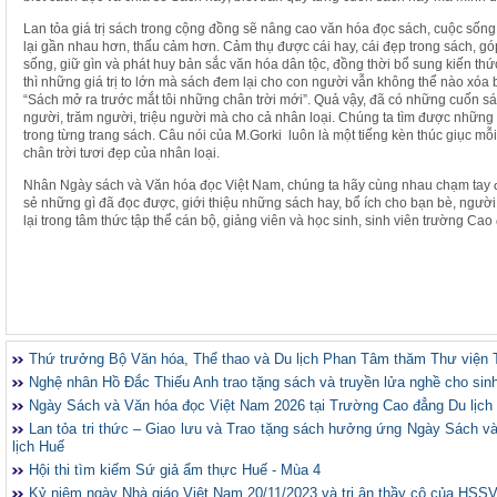
Lan tỏa giá trị sách trong cộng đồng sẽ nâng cao văn hóa đọc sách, cuộc sống 
lại gần nhau hơn, thấu cảm hơn. Cảm thụ được cái hay, cái đẹp trong sách, g
sống, giữ gìn và phát huy bản sắc văn hóa dân tộc, đồng thời bổ sung kiến thứ
thì những giá trị to lớn mà sách đem lại cho con người vẫn không thể nào xó
“Sách mở ra trước mắt tôi những chân trời mới”. Quả vậy, đã có những cuốn s
người, trăm người, triệu người mà cho cả nhân loại. Chúng ta tìm được nhữn
trong từng trang sách. Câu nói của M.Gorki luôn là một tiếng kèn thúc giục 
chân trời tươi đẹp của nhân loại.
Nhân Ngày sách và Văn hóa đọc Việt Nam, chúng ta hãy cùng nhau chạm tay đ
sẻ những gì đã đọc được, giới thiệu những sách hay, bổ ích cho bạn bè, người
lại trong tâm thức tập thể cán bộ, giảng viên và học sinh, sinh viên trường Cao
Thứ trưởng Bộ Văn hóa, Thể thao và Du lịch Phan Tâm thăm Thư viện 
Nghệ nhân Hồ Đắc Thiếu Anh trao tặng sách và truyền lửa nghề cho sin
Ngày Sách và Văn hóa đọc Việt Nam 2026 tại Trường Cao đẳng Du lịch
Lan tỏa tri thức – Giao lưu và Trao tặng sách hưởng ứng Ngày Sách 
lịch Huế
Hội thi tìm kiếm Sứ giả ẩm thực Huế - Mùa 4
Kỷ niệm ngày Nhà giáo Việt Nam 20/11/2023 và tri ân thầy cô của HSS