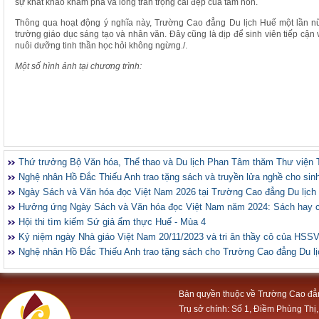
sự khát khao khám phá và lòng trân trọng cái đẹp của tâm hồn.
Thông qua hoạt động ý nghĩa này, Trường Cao đẳng Du lịch Huế một lần nữ
trường giáo dục sáng tạo và nhân văn. Đây cũng là dịp để sinh viên tiếp cận 
nuôi dưỡng tinh thần học hỏi không ngừng./.
Một số hình ảnh tại chương trình:
Thứ trưởng Bộ Văn hóa, Thể thao và Du lịch Phan Tâm thăm Thư viện 
Nghệ nhân Hồ Đắc Thiếu Anh trao tặng sách và truyền lửa nghề cho sin
Ngày Sách và Văn hóa đọc Việt Nam 2026 tại Trường Cao đẳng Du lịch
Hưởng ứng Ngày Sách và Văn hóa đọc Việt Nam năm 2024: Sách hay 
Hội thi tìm kiếm Sứ giả ẩm thực Huế - Mùa 4
Kỷ niệm ngày Nhà giáo Việt Nam 20/11/2023 và tri ân thầy cô của HSS
Nghệ nhân Hồ Đắc Thiếu Anh trao tặng sách cho Trường Cao đẳng Du l
Bản quyền thuộc về Trường Cao đẳ
Trụ sở chính: Số 1, Điềm Phùng Thị,