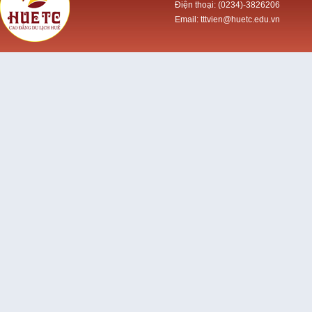
Điện thoại: (0234)-3826206
Email: tttvien@huetc.edu.vn