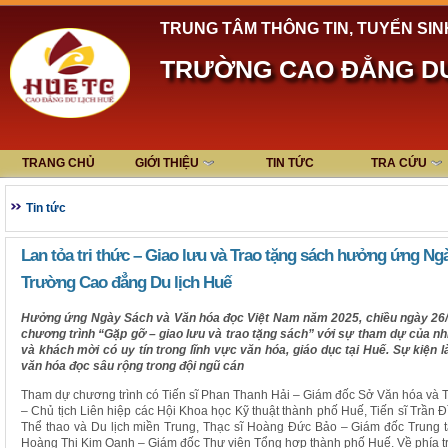
TRUNG TÂM THÔNG TIN, TUYỂN SIN
TRƯỜNG CAO ĐẲNG DU
TRANG CHỦ
GIỚI THIỆU
TIN TỨC
TRA CỨU
Tin tức
Lan tỏa tri thức – Giao lưu và Trao tặng sách hưởng ứng Ng
Trường Cao đẳng Du lịch Huế
Hưởng ứng Ngày Sách và Văn hóa đọc Việt Nam năm 2025, chiều ngày 26/
chương trình “Gặp gỡ – giao lưu và trao tặng sách” với sự tham dự của n
và khách mời có uy tín trong lĩnh vực văn hóa, giáo dục tại Huế. Sự kiện 
văn hóa đọc sâu rộng trong đội ngũ cán
Tham dự chương trình có Tiến sĩ Phan Thanh Hải – Giám đốc Sở Văn hóa và T
– Chủ tịch Liên hiệp các Hội Khoa học Kỹ thuật thành phố Huế, Tiến sĩ Trần
Thể thao và Du lịch miền Trung, Thạc sĩ Hoàng Đức Bảo – Giám đốc Trung 
Hoàng Thị Kim Oanh – Giám đốc Thư viện Tổng hợp thành phố Huế. Về phía tr