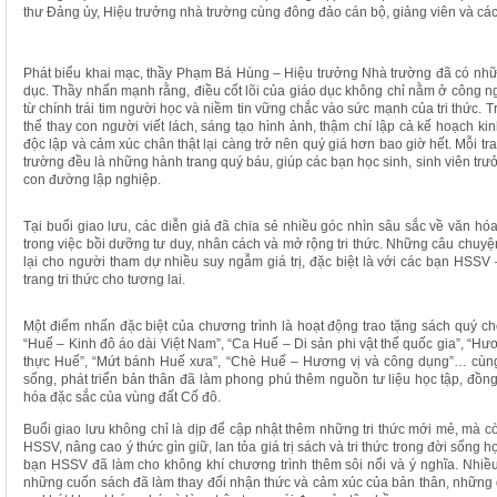
thư Đảng ủy, Hiệu trưởng nhà trường cùng đông đảo cán bộ, giảng viên và các
Phát biểu khai mạc, thầy Phạm Bá Hùng – Hiệu trưởng Nhà trường đã có những
dục. Thầy nhấn mạnh rằng, điều cốt lõi của giáo dục không chỉ nằm ở công 
từ chính trái tim người học và niềm tin vững chắc vào sức mạnh của tri thức. Tr
thể thay con người viết lách, sáng tạo hình ảnh, thậm chí lập cả kế hoạch kin
độc lập và cảm xúc chân thật lại càng trở nên quý giá hơn bao giờ hết. Mỗi tr
trường đều là những hành trang quý báu, giúp các bạn học sinh, sinh viên tr
con đường lập nghiệp.
Tại buổi giao lưu, các diễn giả đã chia sẻ nhiều góc nhìn sâu sắc về văn hóa
trong việc bồi dưỡng tư duy, nhân cách và mở rộng tri thức. Những câu chuy
lại cho người tham dự nhiều suy ngẫm giá trị, đặc biệt là với các bạn HSS
trang tri thức cho tương lai.
Một điểm nhấn đặc biệt của chương trình là hoạt động trao tặng sách quý c
“Huế – Kinh đô áo dài Việt Nam”, “Ca Huế – Di sản phi vật thể quốc gia”, “H
thực Huế”, “Mứt bánh Huế xưa”, “Chè Huế – Hương vị và công dụng”… cùng
sống, phát triển bản thân đã làm phong phú thêm nguồn tư liệu học tập, đồng 
hóa đặc sắc của vùng đất Cố đô.
Buổi giao lưu không chỉ là dịp để cập nhật thêm những tri thức mới mẻ, mà 
HSSV, nâng cao ý thức gìn giữ, lan tỏa giá trị sách và tri thức trong đời sống
bạn HSSV đã làm cho không khí chương trình thêm sôi nổi và ý nghĩa. Nhiề
những cuốn sách đã làm thay đổi nhận thức và cảm xúc của bản thân, những giá 