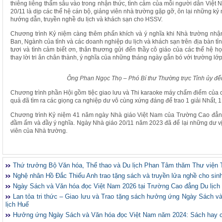
thiêng liêng thấm sâu vào trong nhận thức, tình cảm của mỗi người dân Việt
20/11 là dịp các thế hệ cán bộ, giảng viên nhà trường gặp gỡ, ôn lại những kỷ
hướng dẫn, truyền nghề du lịch và khách sạn cho HSSV.
Chương trình Kỷ niệm càng thêm phấn khích và ý nghĩa khi Nhà trường nh
Ban, Ngành của tỉnh và các doanh nghiệp du lịch và khách sạn trên địa bàn tỉn
tươi và tình cảm biết ơn, thân thương gửi đến thầy cô giáo của các thế hệ họ
thay lời tri ân chân thành, ý nghĩa của những tháng ngày gắn bó với trường lớp
Ông Phan Ngọc Thọ – Phó Bí thư Thường trực Tỉnh ủy đế
Chương trình phần Hội gồm tiệc giao lưu và Thi karaoke máy chấm điểm của các
quả đã tìm ra các giọng ca nghiệp dư vô cùng xứng đáng để trao 1 giải Nhất, 1 g
Chương trình Kỷ niệm 41 năm ngày Nhà giáo Việt Nam của Trường Cao đẳng D
đầm ấm và đầy ý nghĩa. Ngày Nhà giáo 20/11 năm 2023 đã để lại những dư vị 
viên của Nhà trường.
Thứ trưởng Bộ Văn hóa, Thể thao và Du lịch Phan Tâm thăm Thư viện 
Nghệ nhân Hồ Đắc Thiếu Anh trao tặng sách và truyền lửa nghề cho sin
Ngày Sách và Văn hóa đọc Việt Nam 2026 tại Trường Cao đẳng Du lịch
Lan tỏa tri thức – Giao lưu và Trao tặng sách hưởng ứng Ngày Sách 
lịch Huế
Hưởng ứng Ngày Sách và Văn hóa đọc Việt Nam năm 2024: Sách hay 