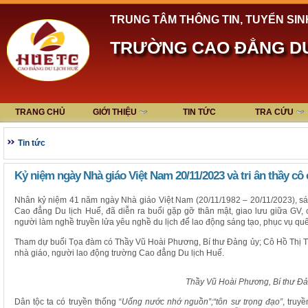
TRUNG TÂM THÔNG TIN, TUYỂN SIN
TRƯỜNG CAO ĐẲNG DU
TRANG CHỦ
GIỚI THIỆU
TIN TỨC
TRA CỨU
Tin tức
Kỷ niệm ngày Nhà giáo Việt Nam 20/11/2023 và tri ân thầy c
Nhân kỷ niệm 41 năm ngày Nhà giáo Việt Nam (20/11/1982 – 20/11/2023), sá
Cao đẳng Du lịch Huế, đã diễn ra buổi gặp gỡ thân mật, giao lưu giữa GV,
người làm nghề truyền lửa yêu nghề du lịch để lao động sáng tạo, phục vụ q
Tham dự buổi Tọa đàm có Thầy Vũ Hoài Phương, Bí thư Đảng ủy; Cô Hồ Thị Th
nhà giáo, người lao động trường Cao đẳng Du lịch Huế.
Thầy Vũ Hoài Phương, Bí thư Đ
Dân tộc ta có truyền thống “
Uống nước nhớ nguồn”;“tôn sư trọng đạo”
, truy