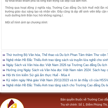
sự khát khao khám phá và lòng trân trọng cái đẹp của tâm hồn.
Thông qua hoạt động ý nghĩa này, Trường Cao đẳng Du lịch Huế một lần nữ
trường giáo dục sáng tạo và nhân văn. Đây cũng là dịp để sinh viên tiếp cận 
nuôi dưỡng tinh thần học hỏi không ngừng./.
Một số hình ảnh tại chương trình:
Thứ trưởng Bộ Văn hóa, Thể thao và Du lịch Phan Tâm thăm Thư viện 
Nghệ nhân Hồ Đắc Thiếu Anh trao tặng sách và truyền lửa nghề cho sin
Ngày Sách và Văn hóa đọc Việt Nam 2026 tại Trường Cao đẳng Du lịch
Hưởng ứng Ngày Sách và Văn hóa đọc Việt Nam năm 2024: Sách hay 
Hội thi tìm kiếm Sứ giả ẩm thực Huế - Mùa 4
Kỷ niệm ngày Nhà giáo Việt Nam 20/11/2023 và tri ân thầy cô của HSS
Nghệ nhân Hồ Đắc Thiếu Anh trao tặng sách cho Trường Cao đẳng Du l
Bản quyền thuộc về Trường Cao đẳ
Trụ sở chính: Số 1, Điềm Phùng Thị,