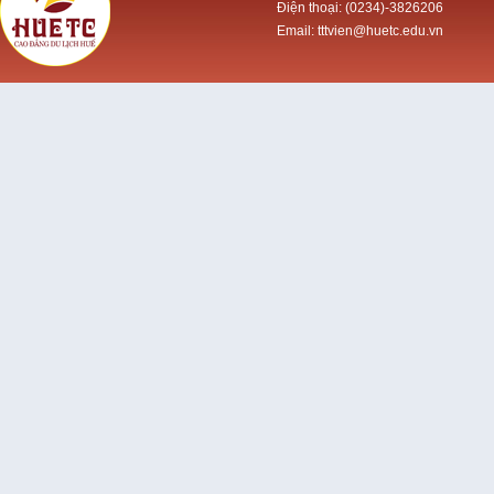
Điện thoại: (0234)-3826206
Email: tttvien@huetc.edu.vn