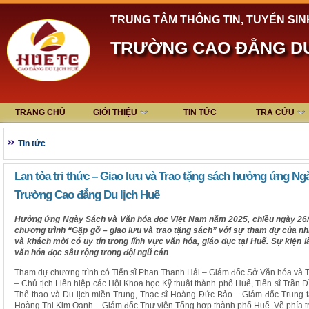
TRUNG TÂM THÔNG TIN, TUYỂN SIN
TRƯỜNG CAO ĐẲNG DU
TRANG CHỦ
GIỚI THIỆU
TIN TỨC
TRA CỨU
Tin tức
Lan tỏa tri thức – Giao lưu và Trao tặng sách hưởng ứng Ng
Trường Cao đẳng Du lịch Huế
Hưởng ứng Ngày Sách và Văn hóa đọc Việt Nam năm 2025, chiều ngày 26/
chương trình “Gặp gỡ – giao lưu và trao tặng sách” với sự tham dự của n
và khách mời có uy tín trong lĩnh vực văn hóa, giáo dục tại Huế. Sự kiện 
văn hóa đọc sâu rộng trong đội ngũ cán
Tham dự chương trình có Tiến sĩ Phan Thanh Hải – Giám đốc Sở Văn hóa và T
– Chủ tịch Liên hiệp các Hội Khoa học Kỹ thuật thành phố Huế, Tiến sĩ Trần
Thể thao và Du lịch miền Trung, Thạc sĩ Hoàng Đức Bảo – Giám đốc Trung 
Hoàng Thị Kim Oanh – Giám đốc Thư viện Tổng hợp thành phố Huế. Về phía tr