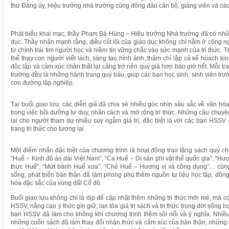
thư Đảng ủy, Hiệu trưởng nhà trường cùng đông đảo cán bộ, giảng viên và các
Phát biểu khai mạc, thầy Phạm Bá Hùng – Hiệu trưởng Nhà trường đã có những
dục. Thầy nhấn mạnh rằng, điều cốt lõi của giáo dục không chỉ nằm ở công 
từ chính trái tim người học và niềm tin vững chắc vào sức mạnh của tri thức. Tr
thể thay con người viết lách, sáng tạo hình ảnh, thậm chí lập cả kế hoạch kin
độc lập và cảm xúc chân thật lại càng trở nên quý giá hơn bao giờ hết. Mỗi tr
trường đều là những hành trang quý báu, giúp các bạn học sinh, sinh viên tr
con đường lập nghiệp.
Tại buổi giao lưu, các diễn giả đã chia sẻ nhiều góc nhìn sâu sắc về văn hóa
trong việc bồi dưỡng tư duy, nhân cách và mở rộng tri thức. Những câu chuy
lại cho người tham dự nhiều suy ngẫm giá trị, đặc biệt là với các bạn HSS
trang tri thức cho tương lai.
Một điểm nhấn đặc biệt của chương trình là hoạt động trao tặng sách quý c
“Huế – Kinh đô áo dài Việt Nam”, “Ca Huế – Di sản phi vật thể quốc gia”, “H
thực Huế”, “Mứt bánh Huế xưa”, “Chè Huế – Hương vị và công dụng”… cùng
sống, phát triển bản thân đã làm phong phú thêm nguồn tư liệu học tập, đồng 
hóa đặc sắc của vùng đất Cố đô.
Buổi giao lưu không chỉ là dịp để cập nhật thêm những tri thức mới mẻ, mà 
HSSV, nâng cao ý thức gìn giữ, lan tỏa giá trị sách và tri thức trong đời sống
bạn HSSV đã làm cho không khí chương trình thêm sôi nổi và ý nghĩa. Nhiề
những cuốn sách đã làm thay đổi nhận thức và cảm xúc của bản thân, những giá 