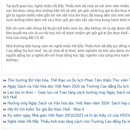
Tại buổi giao lưu, nghệ nhân Hồ Đắc Thiếu Anh đã chia sẻ với sinh viên nhiều 
vực ẩm thực cũng như những trăn trở về việc gìn giữ, phát huy giá trị ẩm thực
gũi từ người nhiều năm gắn bó với văn hóa ẩm thực đã mang đến cho sinh vi
nuôi dưỡng niềm đam mê và ý thức giữ gìn bản sắc văn hóa trong hành trình họ
Đối với sinh viên Khoa Kỹ thuật chế biến món ăn, đây không chỉ là dịp được ti
tâm huyết mà còn là cơ hội học hỏi về trách nhiệm gìn giữ giá trị ẩm thực Huế
hóa của vùng đất Cố đô.
Nhà trường trân trọng cảm ơn nghệ nhân Hồ Đắc Thiếu Anh đã tiếp tục đồng h
Cao đẳng Du lịch Huế. Sự sẻ chia về tri thức, kinh nghiệm và tình yêu dành cho
nguồn động lực ý nghĩa đối với hoạt động học tập, nghiên cứu cũng như hành 
trường./.
Thứ trưởng Bộ Văn hóa, Thể thao và Du lịch Phan Tâm thăm Thư viện 
Ngày Sách và Văn hóa đọc Việt Nam 2026 tại Trường Cao đẳng Du lịch
Lan tỏa tri thức – Giao lưu và Trao tặng sách hưởng ứng Ngày Sách 
lịch Huế
Hưởng ứng Ngày Sách và Văn hóa đọc Việt Nam năm 2024: Sách hay 
Hội thi tìm kiếm Sứ giả ẩm thực Huế - Mùa 4
Kỷ niệm ngày Nhà giáo Việt Nam 20/11/2023 và tri ân thầy cô của HSS
Nghệ nhân Hồ Đắc Thiếu Anh trao tặng sách cho Trường Cao đẳng Du l