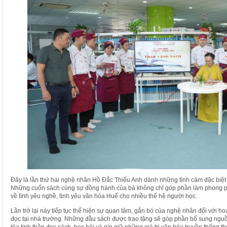
Đây là lần thứ hai nghệ nhân Hồ Đắc Thiếu Anh dành những tình cảm đặc biệ
Những cuốn sách cùng sự đồng hành của bà không chỉ góp phần làm phong p
về tình yêu nghề, tình yêu văn hóa Huế cho nhiều thế hệ người học.
Lần trở lại này tiếp tục thể hiện sự quan tâm, gắn bó của nghệ nhân đối với ho
đọc tại nhà trường. Những đầu sách được trao tặng sẽ góp phần bổ sung nguồn 