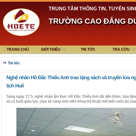
TRUNG TÂM THÔNG TIN, TUYỂN SIN
TRƯỜNG CAO ĐẲNG DU
TRANG CHỦ
GIỚI THIỆU
TIN TỨC
TRA CỨU
Tin tức
Nghệ nhân Hồ Đắc Thiếu Anh trao tặng sách và truyền lửa n
lịch Huế
Sáng ngày 27.5, nghệ nhân ẩm thực Hồ Đắc Thiếu Anh đã đến thăm, trao tặ
và có buổi giao lưu, chia sẻ cùng sinh viên Khoa Kỹ thuật chế biến món ăn củ