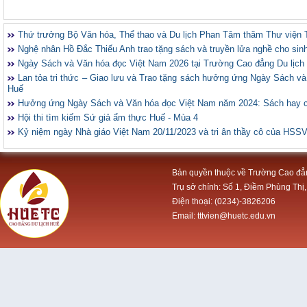
Thứ trưởng Bộ Văn hóa, Thể thao và Du lịch Phan Tâm thăm Thư viện 
Nghệ nhân Hồ Đắc Thiếu Anh trao tặng sách và truyền lửa nghề cho sin
Ngày Sách và Văn hóa đọc Việt Nam 2026 tại Trường Cao đẳng Du lịch
Lan tỏa tri thức – Giao lưu và Trao tặng sách hưởng ứng Ngày Sách v
Huế
Hưởng ứng Ngày Sách và Văn hóa đọc Việt Nam năm 2024: Sách hay 
Hội thi tìm kiếm Sứ giả ẩm thực Huế - Mùa 4
Kỷ niệm ngày Nhà giáo Việt Nam 20/11/2023 và tri ân thầy cô của HSS
Bản quyền thuộc về Trường Cao đẳ
Trụ sở chính: Số 1, Điềm Phùng Thị,
Điện thoại: (0234)-3826206
Email: tttvien@huetc.edu.vn