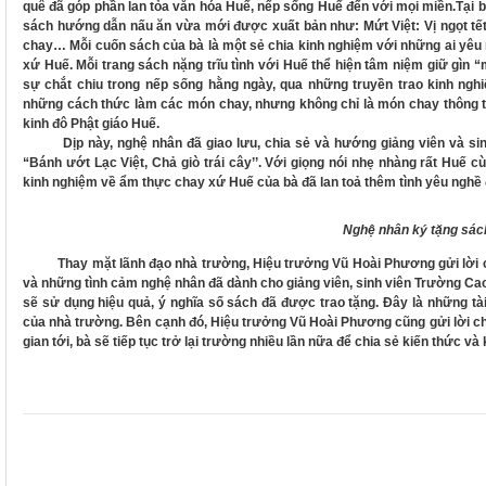
quê đã góp phần lan tỏa văn hóa Huế, nếp sống Huế đến với mọi miền.
Tại 
sách hướng dẫn nấu ăn vừa mới được xuất bản như: Mứt Việt: Vị ngọt tế
chay… Mỗi cuốn sách của bà là một sẻ chia kinh nghiệm với những ai yê
xứ Huế. Mỗi trang sách nặng trĩu tình với Huế thể hiện tâm niệm giữ gìn
sự chắt chiu trong nếp sống hằng ngày, qua những truyền trao kinh ngh
những cách thức làm các món chay, nhưng không chỉ là món chay thông 
kinh đô Phật giáo Huế.
Dịp này, nghệ nhân đã giao lưu, chia sẻ và hướng giảng viên và sin
“Bánh ướt Lạc Việt, Chả giò trái cây’’. Với giọng nói nhẹ nhàng rất Huế 
kinh nghiệm về ẩm thực chay xứ Huế của bà đã lan toả thêm tình yêu nghề 
Nghệ nhân ký tặng sác
Thay mặt lãnh đạo nhà trường, Hiệu trưởng Vũ Hoài Phương gửi lời c
và những tình cảm nghệ nhân đã dành cho giảng viên, sinh viên Trường Cao
sẽ sử dụng hiệu quả, ý nghĩa số sách đã được trao tặng. Đây là những tài 
của nhà trường. Bên cạnh đó, Hiệu trưởng Vũ Hoài Phương cũng gửi lời c
gian tới, bà sẽ tiếp tục trở lại trường nhiều lần nữa để chia sẻ kiến thức v