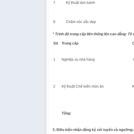
7
Kỹ thuật làm bánh
8
Chăm sóc sắc đẹp
* Trình độ trung cấp liên thông lên cao đẳng: 70 c
Stt
Trung cấp
1
Nghiệp vụ nhà hàng
Q
2
Kỹ thuật Chế biến món ăn
K
Tổng:
5. Điều kiện nhận đăng ký xét tuyển và ngưỡng