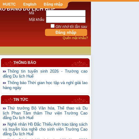
HUETC
English
Đăng nhập
AO ĐẲNG DU LỊCH HUẾ
Mã
Mật khẩu
Ghi nhớ tôi lần sau
Quên mật khẩu?
THÔNG BÁO
Thông tin tuyển sinh 2026 - Trường cao
đẳng Du lịch Huế
Thông báo Thời gian học tập và nghỉ giải lao
hàng ngày
TIN TỨC
Thứ trưởng Bộ Văn hóa, Thể thao và Du
lịch Phan Tâm thăm Thư viện Trường Cao
đẳng Du lịch Huế
Nghệ nhân Hồ Đắc Thiếu Anh trao tặng sách
và truyền lửa nghề cho sinh viên Trường Cao
đẳng Du lịch Huế