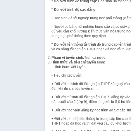
* Đối với trình độ trung cấp:
Học sinh đã tốt nghiệ
* Đối với trình độ cao đẳng:
- Học sinh đã tốt nghiệp trung học phổ thông (viết 
- Người có bằng tốt nghiệp trung cấp và có giấy
đủ yêu cầu khối lượng kiến thức văn hóa trung họ
trung học phổ thông theo quy định
* Đối với liên thông từ trình độ trung cấp lên trì
và có bằng tốt nghiệp THPT hoặc đã học và thi đạ
Phạm vi tuyển sinh:
Trên cả nước.
Hình thức và tiêu chí tuyển sinh:
- Hình thức: Xét tuyển
- Tiêu chí xét tuyển:
+ Đối với thí sinh đã tốt nghiệp THPT đăng ký vào 
đến khi đủ chỉ tiêu tuyển sinh.
+ Đối với thí sinh đã tốt nghiệp THCS đăng ký vào 
năm cuối cấp 2 (lớp 9), điểm tổng kết từ 5,0 trở lên
+ Đối với học viên đăng ký học trình độ Sơ cấp: th
+ Đối với trình độ liên thông từ trung cấp lên cao
THPT hoặc đã học và thi đạt yêu cầu đủ khối lượn