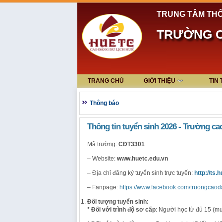
TRUNG TÂM THÔ
TRƯỜNG C
TRANG CHỦ
GIỚI THIỆU
TIN
Thông báo
Thông tin tuyển sinh 2026 - Trường ca
Mã trường:
CĐT3301
– Website:
www.huetc.edu.vn
– Địa chỉ đăng ký tuyển sinh trực tuyến:
http://ts.
– Fanpage:
https://www.facebook.com/truongcaod
Đối tượng tuyển sinh:
* Đối với trình độ sơ cấp
: Người học từ đủ 15 (mư