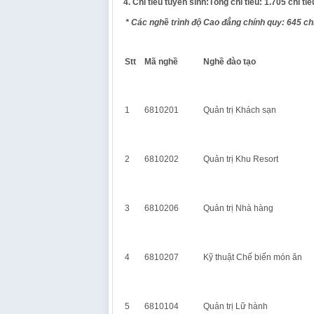
4. Chỉ tiêu tuyển sinh:
Tổng chỉ tiêu:
1.705 chỉ tiê
* Các nghề trình độ Cao đẳng chính quy: 645 chỉ
Stt
Mã nghề
Nghề đào tạo
1
6810201
Quản trị Khách sạn
2
6810202
Quản trị Khu Resort
3
6810206
Quản trị Nhà hàng
4
6810207
Kỹ thuật Chế biến món ăn
5
6810104
Quản trị Lữ hành