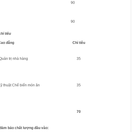
90
90
hỉ tiêu
Cao đẳng
Chỉ tiêu
uản trị nhà hàng
35
ỹ thuật Chế biến món ăn
35
70
 đảm bảo chất lượng đầu vào: