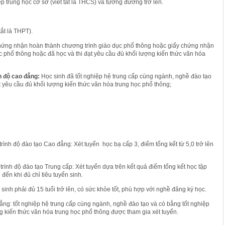
p trung học cơ sở (viết tắt là THCS) và tương đương trở lên.
tắt là THPT).
 chứng nhận hoàn thành chương trình giáo dục phổ thông hoặc giấy chứng nhận
c phổ thông hoặc đã học và thi đạt yêu cầu đủ khối lượng kiến thức văn hóa
nh độ cao đẳng:
Học sinh đã tốt nghiệp hệ trung cấp cùng ngành, nghề đào tạo
t yêu cầu đủ khối lượng kiến thức văn hóa trung học phổ thông;
trình độ đào tạo Cao đẳng: Xét tuyển học bạ cấp 3, điểm tổng kết từ 5,0 trở lên
trình độ đào tạo Trung cấp: Xét tuyển dựa trên kết quả điểm tổng kết học tập
 đến khi đủ chỉ tiêu tuyển sinh.
í sinh phải đủ 15 tuổi trở lên, có sức khỏe tốt, phù hợp với nghề đăng ký học.
 đẳng: tốt nghiệp hệ trung cấp cùng ngành, nghề đào tạo và có bằng tốt nghiệp
g kiến thức văn hóa trung học phổ thông được tham gia xét tuyển.