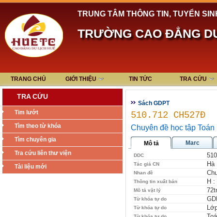
TRUNG TÂM THÔNG TIN, TUYỂN SIN
TRƯỜNG CAO ĐẲNG DU
TRANG CHỦ
GIỚI THIỆU
TIN TỨC
TRA CỨU
TRA CỨU
Sách GDPT
Tim lướt
510.712 CH527Đ
Tìm theo từ khóa
Chuyên đề học tập Toán
Tìm chuyên gia
Marc
Mô tả
Tra cứu liên thư viện
510
DDC
Hà 
Tác giả CN
Tài liệu mới
Chu
Nhan đề
H :
Thông tin xuất bản
72t
Mô tả vật lý
GD
Từ khóa tự do
Lớp
Từ khóa tự do
Toá
Từ khóa tự do