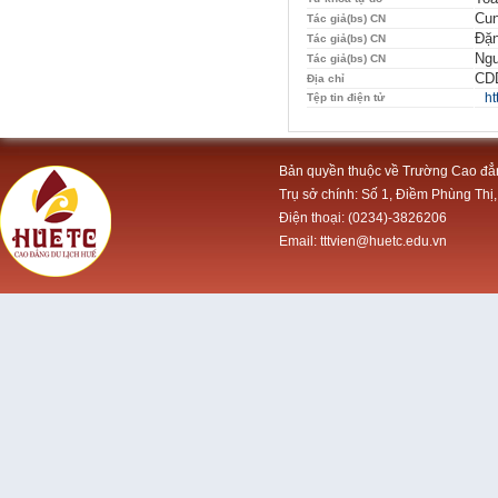
Cun
Tác giả(bs) CN
Đặn
Tác giả(bs) CN
Ngu
Tác giả(bs) CN
CDD
Địa chỉ
ht
Tệp tin điện tử
Bản quyền thuộc về Trường Cao đẳ
Trụ sở chính: Số 1, Điềm Phùng Thị,
Điện thoại: (0234)-3826206
Email: tttvien@huetc.edu.vn