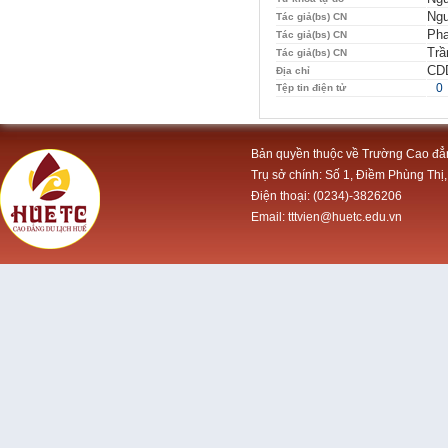
Ngu
Tác giả(bs) CN
Pha
Tác giả(bs) CN
Trầ
Tác giả(bs) CN
CDD
Địa chỉ
0
Tệp tin điện tử
Bản quyền thuộc về Trường Cao đẳ
Trụ sở chính: Số 1, Điềm Phùng Thị,
Điện thoại: (0234)-3826206
Email: tttvien@huetc.edu.vn