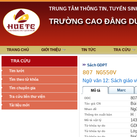
TRUNG TÂM THÔNG TIN, TUYỂN SIN
TRƯỜNG CAO ĐẲNG DU
TRANG CHỦ
GIỚI THIỆU
TIN TỨC
TRA CỨU
TRA CỨU
Sách GDPT
Tim lướt
807 NG550V
Tìm theo từ khóa
Ngữ văn 12: Sách giáo v
Tìm chuyên gia
Marc
Mô tả
Tra cứu liên thư viện
807
DDC
Bùi
Tác giả CN
Tài liệu mới
Ngữ
Nhan đề
H :
Thông tin xuất bản
143
Mô tả vật lý
GD
Từ khóa tự do
Lớp
Từ khóa tự do
Ngữ
Từ khóa tự do