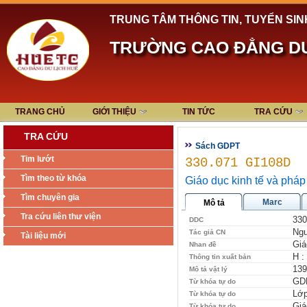
TRUNG TÂM THÔNG TIN, TUYỂN SIN
TRƯỜNG CAO ĐẲNG DU
TRANG CHỦ
GIỚI THIỆU
TIN TỨC
TRA CỨU
TRA CỨU
Sách GDPT
Tim lướt
330.071 GI108D
Tìm theo từ khóa
Giáo dục kinh tế và pháp
Tìm chuyên gia
Marc
Mô tả
Tra cứu liên thư viện
330
DDC
Ngu
Tác giả CN
Tài liệu mới
Giá
Nhan đề
H :
Thông tin xuất bản
139
Mô tả vật lý
GD
Từ khóa tự do
Lớp
Từ khóa tự do
Giá
Từ khóa tự do