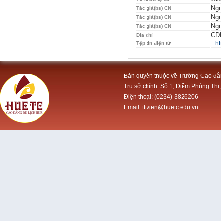
Ngu
Tác giả(bs) CN
Ngu
Tác giả(bs) CN
Ngu
Tác giả(bs) CN
CDD
Địa chỉ
ht
Tệp tin điện tử
Bản quyền thuộc về Trường Cao đẳ
Trụ sở chính: Số 1, Điềm Phùng Thị,
Điện thoại: (0234)-3826206
Email: tttvien@huetc.edu.vn