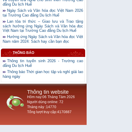
đẳng Du lịch Huế
Ngày Sách và Văn hóa đọc Việt Nam 2026
tại Trường Cao đẳng Du lịch Huế
Lan tỏa tri thức – Giao lưu và Trao tặng
sách hưởng ứng Ngày Sách và Văn hóa đọc
Việt Nam tại Trường Cao đẳng Du lịch Huế
Hưởng ứng Ngày Sách và Văn hóa đọc Việt
Nam năm 2024: Sách hay cần bạn đọc
THÔNG BÁO
Thông tin tuyển sinh 2026 - Trường cao
đẳng Du lịch Huế
Thông báo Thời gian học tập và nghỉ giải lao
hàng ngày
Thông tin website
Hôm nay:06 Tháng Tám 2026
Người dùng online: 72
Tháng này :14770
Tổng lượt truy cập:4170887