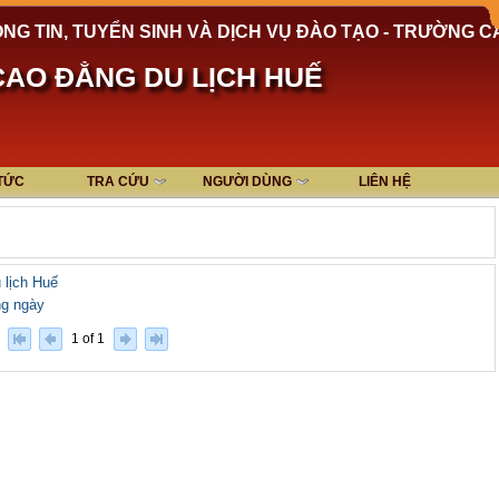
NG TIN, TUYỂN SINH VÀ DỊCH VỤ ĐÀO TẠO - TRƯỜNG C
AO ĐẲNG DU LỊCH HUẾ
 TỨC
TRA CỨU
NGƯỜI DÙNG
LIÊN HỆ
 lịch Huế
ng ngày
1 of 1