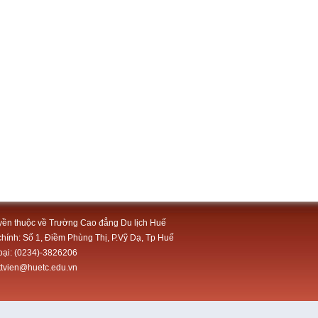
ền thuộc về Trường Cao đẳng Du lịch Huế
chính: Số 1, Điềm Phùng Thị, P.Vỹ Dạ, Tp Huế
oại: (0234)-3826206
tttvien@huetc.edu.vn