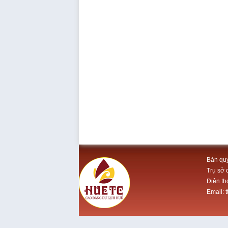
Bản quy
Trụ sở 
Điện th
Email: 