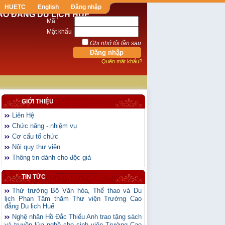
HUETC
English
Đăng nhập
AO ĐẲNG DU LỊCH HUẾ
Mã
Mật khẩu
Ghi nhớ tôi lần sau
Quên mật khẩu?
GIỚI THIỆU
Liên Hệ
Chức năng - nhiệm vụ
Cơ cấu tổ chức
Nội quy thư viện
Thông tin dành cho độc giả
TIN TỨC
Thứ trưởng Bộ Văn hóa, Thể thao và Du
lịch Phan Tâm thăm Thư viện Trường Cao
đẳng Du lịch Huế
Nghệ nhân Hồ Đắc Thiếu Anh trao tặng sách
và truyền lửa nghề cho sinh viên Trường Cao