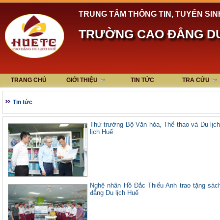
TRUNG TÂM THÔNG TIN, TUYỂN SIN
TRƯỜNG CAO ĐẲNG DU
TRANG CHỦ
GIỚI THIỆU
TIN TỨC
TRA CỨU
Tin tức
Thứ trưởng Bộ Văn hóa, Thể thao và Du lị
lịch Huế
Nghệ nhân Hồ Đắc Thiếu Anh trao tặng sách
đẳng Du lịch Huế