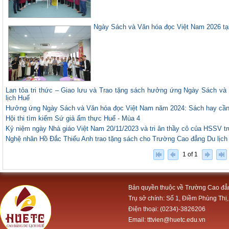
Ngày Sách và Văn hóa đọc Việt Nam 2026 tạ
Lan tỏa tri thức – Giao lưu và Trao tặng sách hưởng ứng Ngày Sách v
lịch Huế
Hưởng ứng Ngày Sách và Văn hóa đọc Việt Nam năm 2024: Sách hay cần
Hội thi tìm kiếm Sứ giả ẩm thực Huế - Mùa 4
Kỷ niệm ngày Nhà giáo Việt Nam 20/11/2023 và tri ân thầy cô của HSSV t
Nghệ nhân Hồ Đắc Thiếu Anh trao tặng sách cho Trường Cao đẳng Du lịch
1 of 1
Bản quyền thuộc về Trường Cao đẳ
Trụ sở chính: Số 1, Điềm Phùng Thị,
Điện thoại: (0234)-3826206
Email: tttvien@huetc.edu.vn