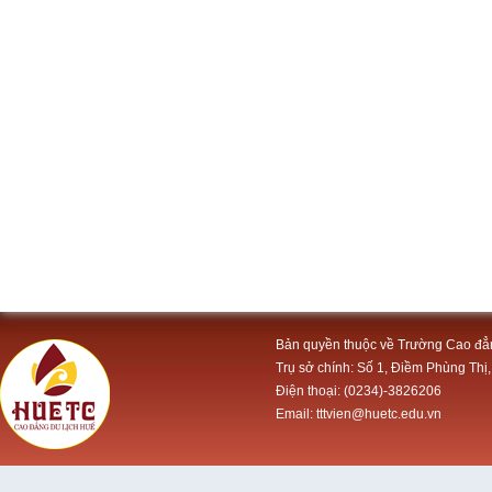
Bản quyền thuộc về Trường Cao đẳ
Trụ sở chính: Số 1, Điềm Phùng Thị,
Điện thoại: (0234)-3826206
Email: tttvien@huetc.edu.vn