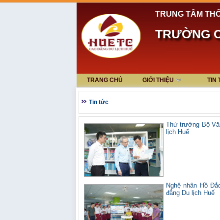
TRUNG TÂM THÔ
TRƯỜNG C
TRANG CHỦ
GIỚI THIỆU
TIN
Tin tức
Thứ trưởng Bộ Vă
lịch Huế
Nghệ nhân Hồ Đắc 
đẳng Du lịch Huế