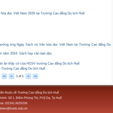
hóa đọc Việt Nam 2026 tại Trường Cao đẳng Du lịch Huế
ch hưởng ứng Ngày Sách và Văn hóa đọc Việt Nam tại Trường Cao đẳng Du
m năm 2024: Sách hay cần bạn đọc
tri ân thầy cô của HSSV trường Cao đẳng Du lịch Huế
o Trường Cao đẳng Du lịch Huế
1 of 1
ền thuộc về Trường Cao đẳng Du lịch Huế
chính: Số 1, Điềm Phùng Thị, P.Vỹ Dạ, Tp Huế
oại: (0234)-3826206
tttvien@huetc.edu.vn