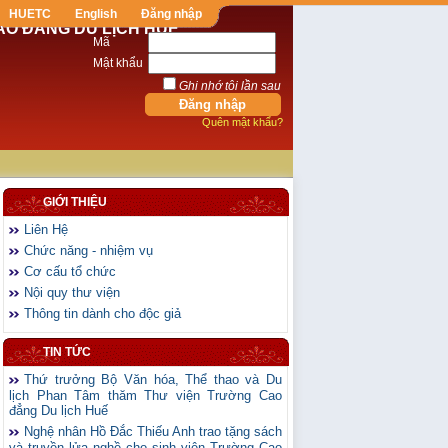
HUETC
English
Đăng nhập
AO ĐẲNG DU LỊCH HUẾ
Mã
Mật khẩu
Ghi nhớ tôi lần sau
Quên mật khẩu?
GIỚI THIỆU
Liên Hệ
Chức năng - nhiệm vụ
Cơ cấu tổ chức
Nội quy thư viện
Thông tin dành cho độc giả
TIN TỨC
Thứ trưởng Bộ Văn hóa, Thể thao và Du
lịch Phan Tâm thăm Thư viện Trường Cao
đẳng Du lịch Huế
Nghệ nhân Hồ Đắc Thiếu Anh trao tặng sách
và truyền lửa nghề cho sinh viên Trường Cao