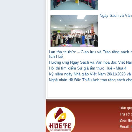
Ngày Sách và Văn 
Lan tỏa tri thức – Giao lưu và Trao tặng sá
lịch Huế
Hưởng ứng Ngày Sách và Văn hóa đọc Việt Na
Hội thi tìm kiếm Sứ giả ẩm thực Huế - Mùa 4
Kỷ niệm ngày Nhà giáo Việt Nam 20/11/2023 và 
Nghệ nhân Hồ Đắc Thiếu Anh trao tặng sách ch
Bản quy
Trụ sở 
Điện th
Email: 