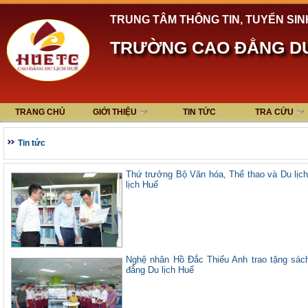
TRUNG TÂM THÔNG TIN, TUYỂN SIN
TRƯỜNG CAO ĐẲNG DU
TRANG CHỦ
GIỚI THIỆU
TIN TỨC
TRA CỨU
Tin tức
Thứ trưởng Bộ Văn hóa, Thể thao và Du lị
lịch Huế
Nghệ nhân Hồ Đắc Thiếu Anh trao tặng sách
đẳng Du lịch Huế