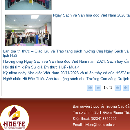
Ngày Sách và Văn hóa đọc Việt Nam 2026 tạ
Lan tỏa tri thức – Giao lưu và Trao tặng sách hưởng ứng Ngày Sách v
lịch Huế
Hưởng ứng Ngày Sách và Văn hóa đọc Việt Nam năm 2024: Sách hay cần
Hội thi tìm kiếm Sứ giả ẩm thực Huế - Mùa 4
Kỷ niệm ngày Nhà giáo Việt Nam 20/11/2023 và tri ân thầy cô của HSSV t
Nghệ nhân Hồ Đắc Thiếu Anh trao tặng sách cho Trường Cao đẳng Du lịch
1 of 1
Bản quyền thuộc về Trường Cao đẳ
Trụ sở chính: Số 1, Điềm Phùng Thị,
Điện thoại: (0234)-3826206
Email: tttvien@huetc.edu.vn