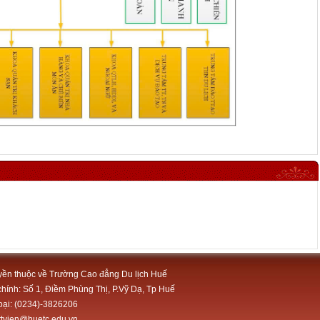
ền thuộc về Trường Cao đẳng Du lịch Huế
chính: Số 1, Điềm Phùng Thị, P.Vỹ Dạ, Tp Huế
oại: (0234)-3826206
tttvien@huetc.edu.vn