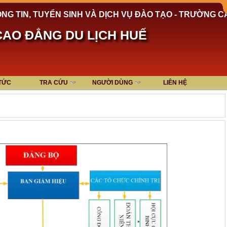
NG TIN, TUYỂN SINH VÀ DỊCH VỤ ĐÀO TẠO - TRƯỜNG C
AO ĐẲNG DU LỊCH HUẾ
 TỨC
TRA CỨU
NGƯỜI DÙNG
LIÊN HỆ