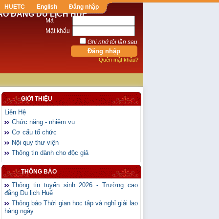
HUETC
English
Đăng nhập
AO ĐẲNG DU LỊCH HUẾ
Mã
Mật khẩu
Ghi nhớ tôi lần sau
Quên mật khẩu?
GIỚI THIỆU
Liên Hệ
Chức năng - nhiệm vụ
Cơ cấu tổ chức
Nội quy thư viện
Thông tin dành cho độc giả
THÔNG BÁO
Thông tin tuyển sinh 2026 - Trường cao
đẳng Du lịch Huế
Thông báo Thời gian học tập và nghỉ giải lao
hàng ngày