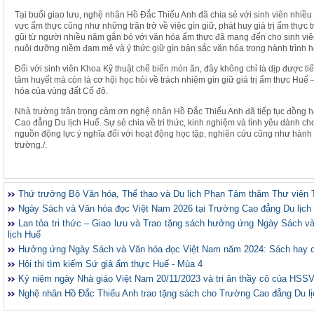
Tại buổi giao lưu, nghệ nhân Hồ Đắc Thiếu Anh đã chia sẻ với sinh viên nhiều 
vực ẩm thực cũng như những trăn trở về việc gìn giữ, phát huy giá trị ẩm thực
gũi từ người nhiều năm gắn bó với văn hóa ẩm thực đã mang đến cho sinh vi
nuôi dưỡng niềm đam mê và ý thức giữ gìn bản sắc văn hóa trong hành trình họ
Đối với sinh viên Khoa Kỹ thuật chế biến món ăn, đây không chỉ là dịp được ti
tâm huyết mà còn là cơ hội học hỏi về trách nhiệm gìn giữ giá trị ẩm thực Huế
hóa của vùng đất Cố đô.
Nhà trường trân trọng cảm ơn nghệ nhân Hồ Đắc Thiếu Anh đã tiếp tục đồng h
Cao đẳng Du lịch Huế. Sự sẻ chia về tri thức, kinh nghiệm và tình yêu dành cho
nguồn động lực ý nghĩa đối với hoạt động học tập, nghiên cứu cũng như hành 
trường./.
Thứ trưởng Bộ Văn hóa, Thể thao và Du lịch Phan Tâm thăm Thư viện 
Ngày Sách và Văn hóa đọc Việt Nam 2026 tại Trường Cao đẳng Du lịch
Lan tỏa tri thức – Giao lưu và Trao tặng sách hưởng ứng Ngày Sách 
lịch Huế
Hưởng ứng Ngày Sách và Văn hóa đọc Việt Nam năm 2024: Sách hay 
Hội thi tìm kiếm Sứ giả ẩm thực Huế - Mùa 4
Kỷ niệm ngày Nhà giáo Việt Nam 20/11/2023 và tri ân thầy cô của HSS
Nghệ nhân Hồ Đắc Thiếu Anh trao tặng sách cho Trường Cao đẳng Du l