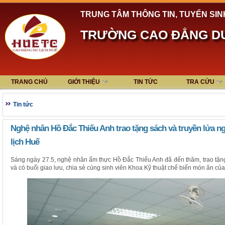
TRUNG TÂM THÔNG TIN, TUYỂN SIN
TRƯỜNG CAO ĐẲNG DU
TRANG CHỦ
GIỚI THIỆU
TIN TỨC
TRA CỨU
Tin tức
Nghệ nhân Hồ Đắc Thiếu Anh trao tặng sách và truyền lửa n
lịch Huế
Sáng ngày 27.5, nghệ nhân ẩm thực Hồ Đắc Thiếu Anh đã đến thăm, trao tặ
và có buổi giao lưu, chia sẻ cùng sinh viên Khoa Kỹ thuật chế biến món ăn củ