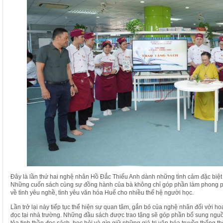
Đây là lần thứ hai nghệ nhân Hồ Đắc Thiếu Anh dành những tình cảm đặc biệ
Những cuốn sách cùng sự đồng hành của bà không chỉ góp phần làm phong p
về tình yêu nghề, tình yêu văn hóa Huế cho nhiều thế hệ người học.
Lần trở lại này tiếp tục thể hiện sự quan tâm, gắn bó của nghệ nhân đối với ho
đọc tại nhà trường. Những đầu sách được trao tặng sẽ góp phần bổ sung nguồn 