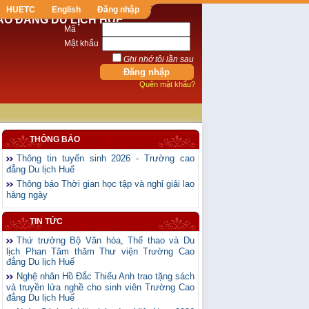
HUETC
English
Đăng nhập
AO ĐẲNG DU LỊCH HUẾ
Mã
Mật khẩu
Ghi nhớ tôi lần sau
Quên mật khẩu?
THÔNG BÁO
Thông tin tuyển sinh 2026 - Trường cao
đẳng Du lịch Huế
Thông báo Thời gian học tập và nghỉ giải lao
hàng ngày
TIN TỨC
Thứ trưởng Bộ Văn hóa, Thể thao và Du
lịch Phan Tâm thăm Thư viện Trường Cao
đẳng Du lịch Huế
Nghệ nhân Hồ Đắc Thiếu Anh trao tặng sách
và truyền lửa nghề cho sinh viên Trường Cao
đẳng Du lịch Huế