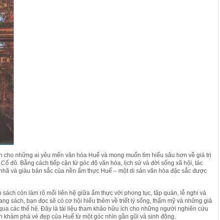
h cho những ai yêu mến văn hóa Huế và mong muốn tìm hiểu sâu hơn về giá trị
Cố đô. Bằng cách tiếp cận từ góc độ văn hóa, lịch sử và đời sống xã hội, tác
 nhã và giàu bản sắc của nền ẩm thực Huế – một di sản văn hóa đặc sắc được
 sách còn làm rõ mối liên hệ giữa ẩm thực với phong tục, tập quán, lễ nghi và
ng sách, bạn đọc sẽ có cơ hội hiểu thêm về triết lý sống, thẩm mỹ và những giá
n qua các thế hệ. Đây là tài liệu tham khảo hữu ích cho những người nghiên cứu
n khám phá vẻ đẹp của Huế từ một góc nhìn gần gũi và sinh động.