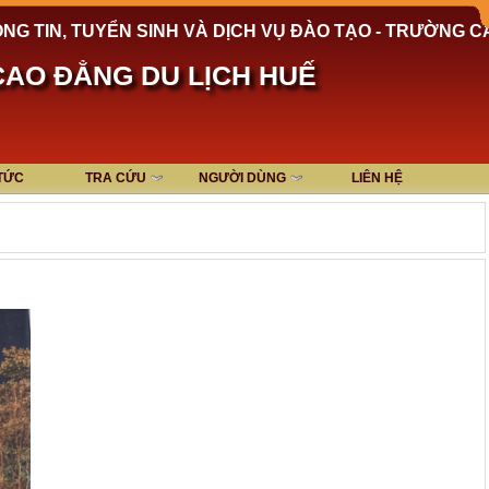
NG TIN, TUYỂN SINH VÀ DỊCH VỤ ĐÀO TẠO - TRƯỜNG C
AO ĐẲNG DU LỊCH HUẾ
 TỨC
TRA CỨU
NGƯỜI DÙNG
LIÊN HỆ