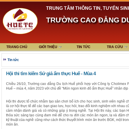
TRUNG TÂM THÔNG TIN, TUYỂN SIN
TRƯỜNG CAO ĐẲNG DU
TRANG CHỦ
GIỚI THIỆU
TIN TỨC
TRA CỨU
Tin tức
Hội thi tìm kiếm Sứ giả ẩm thực Huế - Mùa 4
Chiều 26/10, Trường cao đẳng Du lịch Huế phối hợp với Công ty Cholimex F
Huế – mùa 4, năm 2023 với chủ đề “Món ngon kinh đô ẩm thực Huế” nhân dịp 
Hội thi được tổ chức nhằm tạo sân chơi bổ ích cho học sinh, sinh viên nghề
là cơ hội thực tế để các bạn giao lưu, học hỏi, trao đổi kinh nghiệm với nha
cảm nhận đánh giá và có những góp ý trong nghề. Tại Hội thi này, các bạn H
thỏa sức sáng tạo cùng đam mê để cho ra đời các món ăn ngon, lạ và đậm ch
kỹ thuật của nghề cũng như cách thức thuyết trình món ăn trước BGK, một tr
món ăn.