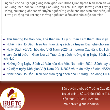
nghiệp cho cả đội ngũ giảng viên, giáo viên Khoa Quản trị chế biến món ăn 
ăn đang theo học tại Trường Cao đẳng du lịch Huế, ngôi trường chất lượn
vững, chú trọng đào tạo và truyền nghề vững chắc cho học sinh sinh viên
tương lai rộng mở khi chọn trường nghề làm điểm đích của cuộc đời mình.
Thứ trưởng Bộ Văn hóa, Thể thao và Du lịch Phan Tâm thăm Thư viện 
Nghệ nhân Hồ Đắc Thiếu Anh trao tặng sách và truyền lửa nghề cho sin
Ngày Sách và Văn hóa đọc Việt Nam 2026 tại Trường Cao đẳng Du lịch
Lan tỏa tri thức – Giao lưu và Trao tặng sách hưởng ứng Ngày Sách 
lịch Huế
Hưởng ứng Ngày Sách và Văn hóa đọc Việt Nam năm 2024: Sách hay 
Kỷ niệm ngày Nhà giáo Việt Nam 20/11/2023 và tri ân thầy cô của HSS
Nghệ nhân Hồ Đắc Thiếu Anh trao tặng sách cho Trường Cao đẳng Du l
Bản quyền thuộc về Trường Cao đẳ
Trụ sở chính: Số 1, Điềm Phùng Thị,
Điện thoại: (0234)-3826206
Email: tttvien@huetc.edu.vn