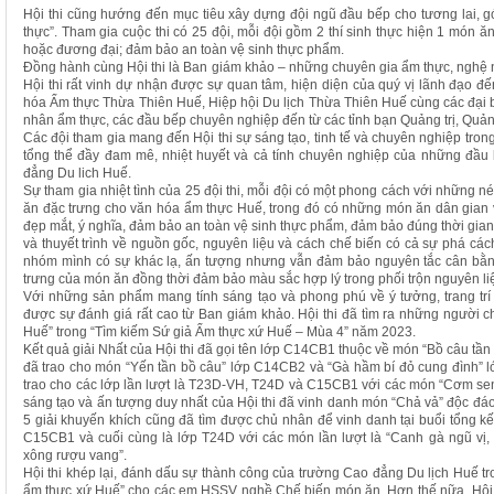
Hội thi cũng hướng đến mục tiêu xây dựng đội ngũ đầu bếp cho tương lai,
thực”. Tham gia cuộc thi có 25 đội, mỗi đội gồm 2 thí sinh thực hiện 1 món ă
hoặc đương đại; đảm bảo an toàn vệ sinh thực phẩm.
Đồng hành cùng Hội thi là Ban giám khảo – những chuyên gia ẩm thực, nghệ 
Hội thi rất vinh dự nhận được sự quan tâm, hiện diện của quý vị lãnh đạo đ
hóa Ẩm thực Thừa Thiên Huế, Hiệp hội Du lịch Thừa Thiên Huế cùng các đại 
nhân ẩm thực, các đầu bếp chuyên nghiệp đến từ các tỉnh bạn Quảng trị, Quản
Các đội tham gia mang đến Hội thi sự sáng tạo, tinh tế và chuyên nghiệp tr
tổng thể đầy đam mê, nhiệt huyết và cả tính chuyên nghiệp của những đầu
đẳng Du lich Huế.
Sự tham gia nhiệt tình của 25 đội thi, mỗi đội có một phong cách với những n
ăn đặc trưng cho văn hóa ẩm thực Huế, trong đó có những món ăn dân gian
đẹp mắt, ý nghĩa, đảm bảo an toàn vệ sinh thực phẩm, đảm bảo đúng thời gian 
và thuyết trình về nguồn gốc, nguyên liệu và cách chế biến có cả sự phá cá
nhóm mình có sự khác lạ, ấn tượng nhưng vẫn đảm bảo nguyên tắc cân bằn
trưng của món ăn đồng thời đảm bảo màu sắc hợp lý trong phối trộn nguyên liệ
Với những sản phẩm mang tính sáng tạo và phong phú về ý tưởng, trang tr
được sự đánh giá rất cao từ Ban giám khảo. Hội thi đã tìm ra những người 
Huế” trong “Tìm kiếm Sứ giả Ẩm thực xứ Huế – Mùa 4” năm 2023.
Kết quả giải Nhất của Hội thi đã gọi tên lớp C14CB1 thuộc về món “Bồ câu tần 
đã trao cho món “Yến tần bồ câu” lớp C14CB2 và “Gà hầm bí đỏ cung đình” 
trao cho các lớp lần lượt là T23D-VH, T24D và C15CB1 với các món “Cơm sen
sáng tạo và ấn tượng duy nhất của Hội thi đã vinh danh món “Chả vả” độc đá
5 giải khuyến khích cũng đã tìm được chủ nhân để vinh danh tại buổi tổng k
C15CB1 và cuối cùng là lớp T24D với các món lần lượt là “Canh gà ngũ vị,
xông rượu vang”.
Hội thi khép lại, đánh dấu sự thành công của trường Cao đẳng Du lịch Huế tr
ẩm thực xứ Huế” cho các em HSSV nghề Chế biến món ăn. Hơn thế nữa, Hội th