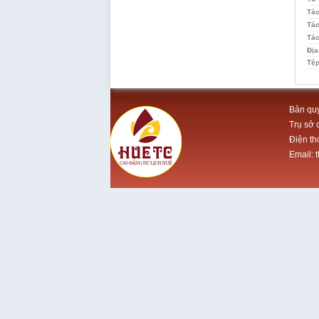
Tác
Tác
Tác
Địa
Tệp
Bản quy
Trụ sở 
Điện th
Email: 