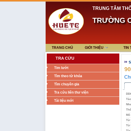
TRUNG TÂM THÔ
TRƯỜNG C
TRANG CHỦ
GIỚI THIỆU
TIN
TRA CỨU
S
Tim lướt
90
Tìm theo từ khóa
Chu
Tìm chuyên gia
Tra cứu liên thư viện
DD
Tác
Tài liệu mới
Nh
Thô
Mô 
Từ 
Từ 
Từ 