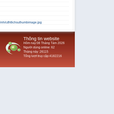
trinh/cđhtlichsuthumbimage.jpg
Thông tin website
Hôm nay:08 Tháng Tám 2026
Người dùng online: 62
Tháng này :26115
Tổng lượt truy cập:4182216