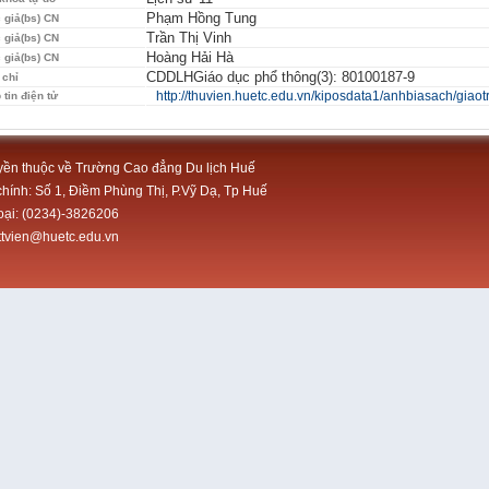
Phạm Hồng Tung
 giả(bs) CN
Trần Thị Vinh
 giả(bs) CN
Hoàng Hải Hà
 giả(bs) CN
CDDLHGiáo dục phổ thông(3): 80100187-9
 chỉ
http://thuvien.huetc.edu.vn/kiposdata1/anhbiasach/giao
 tin điện tử
ền thuộc về Trường Cao đẳng Du lịch Huế
chính: Số 1, Điềm Phùng Thị, P.Vỹ Dạ, Tp Huế
oại: (0234)-3826206
tttvien@huetc.edu.vn