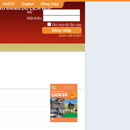
HUETC
English
Đăng nhập
AO ĐẲNG DU LỊCH HUẾ
Mã
Mật khẩu
Ghi nhớ tôi lần sau
Quên mật khẩu?