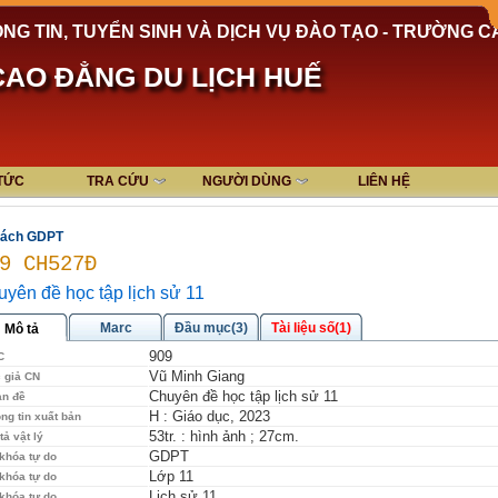
NG TIN, TUYỂN SINH VÀ DỊCH VỤ ĐÀO TẠO - TRƯỜNG C
AO ĐẲNG DU LỊCH HUẾ
 TỨC
TRA CỨU
NGƯỜI DÙNG
LIÊN HỆ
ách GDPT
9 CH527Đ
yên đề học tập lịch sử 11
Marc
Đầu mục(3)
Tài liệu số(1)
Mô tả
909
C
Vũ Minh Giang
 giả CN
Chuyên đề học tập lịch sử 11
an đề
H : Giáo dục, 2023
ng tin xuất bản
53tr. : hình ảnh ; 27cm.
tả vật lý
GDPT
khóa tự do
Lớp 11
khóa tự do
Lịch sử 11
khóa tự do