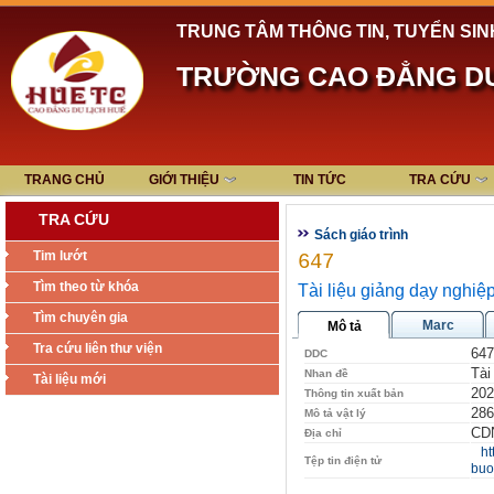
TRUNG TÂM THÔNG TIN, TUYỂN SIN
TRƯỜNG CAO ĐẲNG DU
TRANG CHỦ
GIỚI THIỆU
TIN TỨC
TRA CỨU
TRA CỨU
Sách giáo trình
Tim lướt
647
Tìm theo từ khóa
Tài liệu giảng dạy nghiệ
Tìm chuyên gia
Marc
Mô tả
Tra cứu liên thư viện
647
DDC
Tài
Nhan đề
Tài liệu mới
202
Thông tin xuất bản
286
Mô tả vật lý
CDN
Địa chỉ
ht
Tệp tin điện tử
buo