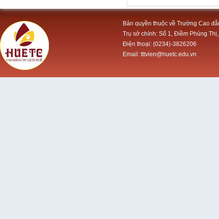
Bản quyền thuộc về Trường Cao đẳ
Trụ sở chính: Số 1, Điềm Phùng Thị,
Điện thoại: (0234)-3826206
Email: tttvien@huetc.edu.vn