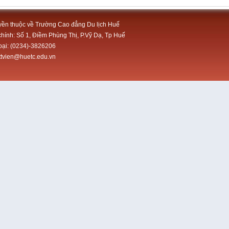
ền thuộc về Trường Cao đẳng Du lịch Huế
chính: Số 1, Điềm Phùng Thị, P.Vỹ Dạ, Tp Huế
oại: (0234)-3826206
tttvien@huetc.edu.vn