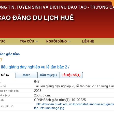
NG TIN, TUYỂN SINH VÀ DỊCH VỤ ĐÀO TẠO - TRƯỜNG C
AO ĐẲNG DU LỊCH HUẾ
 TỨC
TRA CỨU
NGƯỜI DÙNG
LIÊN HỆ
ách giáo trình
7
 liệu giảng dạy nghiệp vụ lễ tân bậc 2 /
Marc
Đầu mục(1)
Tài liệu số(1)
Mô tả
647
C
Tài liệu giảng dạy nghiệp vụ lễ tân bậc 2 / Trường Ca
an đề
2023
ng tin xuất bản
253tr. ; cm.
tả vật lý
CDNHSách giáo trình(1): 10102225
 chỉ
http://thuvien.huetc.edu.vn/kiposdata1/anhbiasach/giaotr
 tin điện tử
tan_2thumbimage.jpg