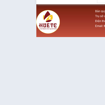
Bản quy
Trụ sở 
Điện th
Email: 