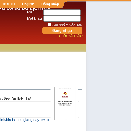
HUETC
English
Đăng nhập
AO ĐẲNG DU LỊCH HUẾ
Mã
Mật khẩu
Ghi nhớ tôi lần sau
Quên mật khẩu?
o đẳng Du lịch Huế
inh/bia tai lieu giang day_nv le