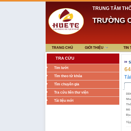
TRUNG TÂM THÔ
TRƯỜNG C
TRANG CHỦ
GIỚI THIỆU
TIN
TRA CỨU
S
Tim lướt
64
Tìm theo từ khóa
Tài
Tìm chuyên gia
Tra cứu liên thư viện
DD
Nh
Tài liệu mới
Thô
Mô 
Địa
Tệp