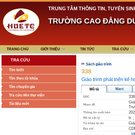
TRUNG TÂM THÔNG TIN, TUYỂN SIN
TRƯỜNG CAO ĐẲNG DU
TRANG CHỦ
GIỚI THIỆU
TIN TỨC
TRA CỨU
TRA CỨU
Sách giáo trình
Tim lướt
338
Tìm theo từ khóa
Giáo trình phát triển kế 
Tìm chuyên gia
Marc
Mô tả
Tra cứu liên thư viện
338
DDC
Giá
Tài liệu mới
Nhan đề
Trư
202
Thông tin xuất bản
tr. 
Mô tả vật lý
Giá
Từ khóa tự do
CDN
Địa chỉ
ht