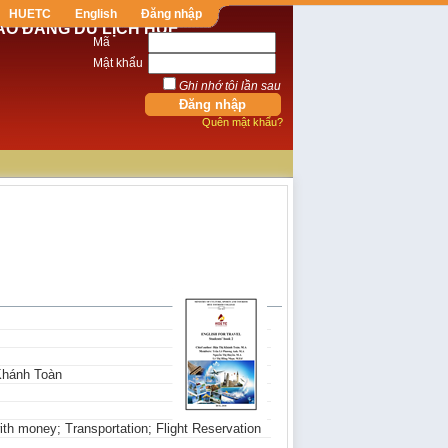
HUETC
English
Đăng nhập
AO ĐẲNG DU LỊCH HUẾ
Mã
Mật khẩu
Ghi nhớ tôi lần sau
Quên mật khẩu?
 Khánh Toàn
th money; Transportation; Flight Reservation