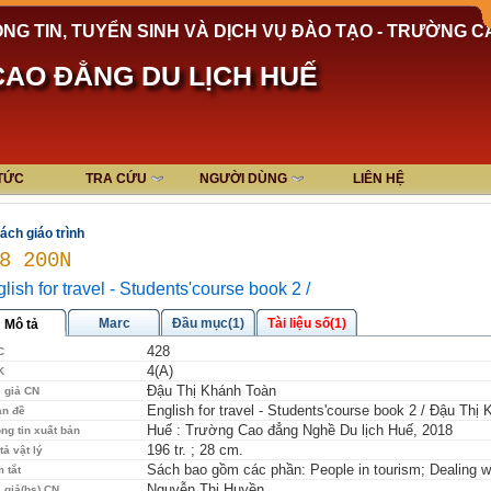
NG TIN, TUYỂN SINH VÀ DỊCH VỤ ĐÀO TẠO - TRƯỜNG C
AO ĐẲNG DU LỊCH HUẾ
 TỨC
TRA CỨU
NGƯỜI DÙNG
LIÊN HỆ
ách giáo trình
8 200N
lish for travel - Students'course book 2 /
Marc
Đầu mục(1)
Tài liệu số(1)
Mô tả
428
C
4(A)
K
Đậu Thị Khánh Toàn
 giả CN
English for travel - Students'course book 2 / Đậu Thị
an đề
Huế : Trường Cao đẳng Nghề Du lịch Huế, 2018
ng tin xuất bản
196 tr. ; 28 cm.
tả vật lý
Sách bao gồm các phần: People in tourism; Dealing wi
 tắt
Nguyễn Thị Huyền
 giả(bs) CN