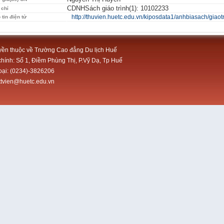
CDNHSách giáo trình(1): 10102233
 chỉ
http://thuvien.huetc.edu.vn/kiposdata1/anhbiasach/giao
 tin điện tử
ền thuộc về Trường Cao đẳng Du lịch Huế
chính: Số 1, Điềm Phùng Thị, P.Vỹ Dạ, Tp Huế
oại: (0234)-3826206
tttvien@huetc.edu.vn