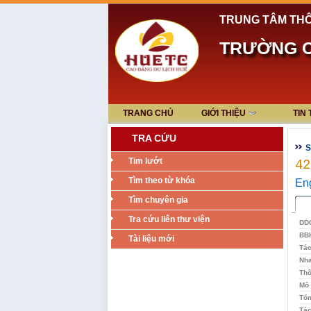
TRUNG TÂM THÔ
TRƯỜNG C
TRANG CHỦ
GIỚI THIỆU
TIN
TRA CỨU
S
Tim lướt
42
Tìm theo từ khóa
Eng
Tìm chuyên gia
Tra cứu liên thư viện
DD
BB
Tài liệu mới
Tác
Nh
Thô
Mô 
Tóm
Tác