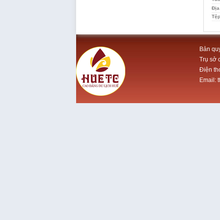
Địa
Tệp
Bản quy
Trụ sở 
Điện th
Email: 