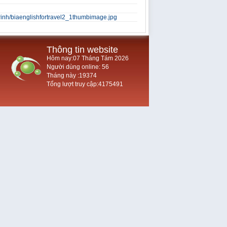
trinh/biaenglishfortravel2_1thumbimage.jpg
Thông tin website
Hôm nay:07 Tháng Tám 2026
Người dùng online: 56
Tháng này :19374
Tổng lượt truy cập:4175491