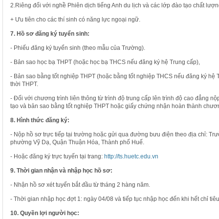
2.Riêng đối với nghề Phiên dịch tiếng Anh du lịch và các lớp đào tạo chất lượn
+ Ưu tiên cho các thí sinh có năng lực ngoại ngữ.
7. Hồ sơ đăng ký tuyển sinh:
- Phiếu đăng ký tuyển sinh (theo mẫu của Trường).
- Bản sao học bạ THPT (hoặc học bạ THCS nếu đăng ký hệ Trung cấp),
- Bản sao bằng tốt nghiệp THPT (hoặc bằng tốt nghiệp THCS nếu đăng ký hệ T
thời THPT.
- Đối với chương trình liên thông từ trình độ trung cấp lên trình độ cao đẳng
tạo và bản sao bằng tốt nghiệp THPT hoặc giấy chứng nhận hoàn thành chươn
8. Hình thức đăng ký:
- Nộp hồ sơ trực tiếp tại trường hoặc gửi qua đường bưu điện theo địa chỉ: T
phường Vỹ Dạ, Quận Thuận Hóa, Thành phố Huế.
- Hoặc đăng ký trực tuyến tại trang:
http://ts.huetc.edu.vn
9. Thời gian nhận và nhập học hồ sơ:
- Nhận hồ sơ xét tuyển bắt đầu từ tháng 2 hàng năm.
- Thời gian nhập học đợt 1: ngày 04/08 và tiếp tục nhập học đến khi hết chỉ tiêu
10. Quyền lợi người học: