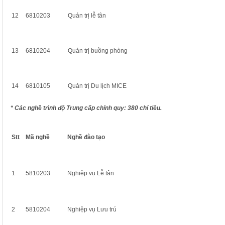
12
6810203
Quản trị lễ tân
13
6810204
Quản trị buồng phòng
14
6810105
Quản trị Du lịch MICE
* Các nghề trình độ Trung cấp chính quy: 380 chỉ tiêu.
Stt
Mã nghề
Nghề đào tạo
1
5810203
Nghiệp vụ Lễ tân
2
5810204
Nghiệp vụ Lưu trú