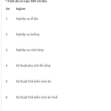
* Trình độ sơ cấp: 680 chỉ tiêu
Stt
Ngành
1
Nghiệp vụ lễ tân
2
Nghiệp vụ buồng
3
Nghiệp vụ nhà hàng
4
Kỹ thuật pha chế đồ uống
5
Kỹ thuật Chế biến món ăn
6
Kỹ thuật Chế biến món ăn Huế