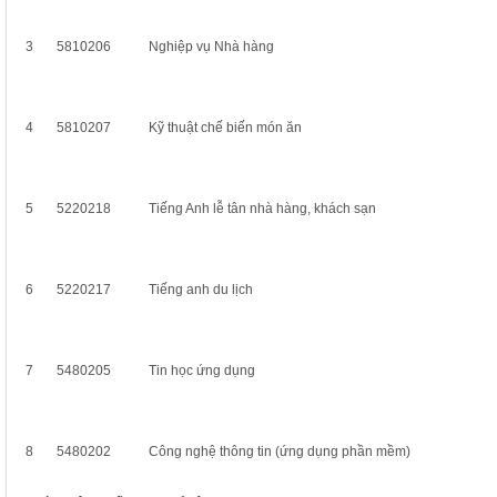
3
5810206
Nghiệp vụ Nhà hàng
4
5810207
Kỹ thuật chế biến món ăn
5
5220218
Tiếng Anh lễ tân nhà hàng, khách sạn
6
5220217
Tiếng anh du lịch
7
5480205
Tin học ứng dụng
8
5480202
Công nghệ thông tin (ứng dụng phần mềm)