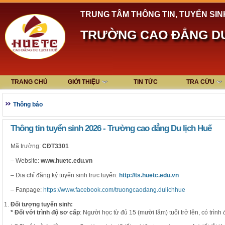
TRUNG TÂM THÔNG TIN, TUYỂN SIN
TRƯỜNG CAO ĐẲNG DU
TRANG CHỦ
GIỚI THIỆU
TIN TỨC
TRA CỨU
Thông báo
Thông tin tuyển sinh 2026 - Trường cao đẳng Du lịch Huế
Mã trường:
CĐT3301
– Website:
www.huetc.edu.vn
– Địa chỉ đăng ký tuyển sinh trực tuyến:
http://ts.huetc.edu.vn
– Fanpage:
https://www.facebook.com/truongcaodang.dulichhue
Đối tượng tuyển sinh:
* Đối với trình độ sơ cấp
: Người học từ đủ 15 (mười lăm) tuổi trở lên, có trì