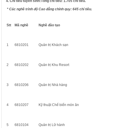
4. Chỉ tiêu tuyển sinh:
Tổng chỉ tiêu:
1.705 chỉ tiêu.
* Các nghề trình độ Cao đẳng chính quy: 645 chỉ tiêu.
Stt
Mã nghề
Nghề đào tạo
1
6810201
Quản trị Khách sạn
2
6810202
Quản trị Khu Resort
3
6810206
Quản trị Nhà hàng
4
6810207
Kỹ thuật Chế biến món ăn
5
6810104
Quản trị Lữ hành