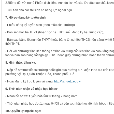
2.Riêng đối với nghề Phiên dịch tiếng Anh du lịch và các lớp đào tạo chất lượn
+ Ưu tiên cho các thí sinh có năng lực ngoại ngữ.
7. Hồ sơ đăng ký tuyển sinh:
- Phiếu đăng ký tuyển sinh (theo mẫu của Trường).
- Bản sao học bạ THPT (hoặc học bạ THCS nếu đăng ký hệ Trung cấp),
- Bản sao bằng tốt nghiệp THPT (hoặc bằng tốt nghiệp THCS nếu đăng ký hệ T
thời THPT.
- Đối với chương trình liên thông từ trình độ trung cấp lên trình độ cao đẳng
tạo và bản sao bằng tốt nghiệp THPT hoặc giấy chứng nhận hoàn thành chươn
8. Hình thức đăng ký:
- Nộp hồ sơ trực tiếp tại trường hoặc gửi qua đường bưu điện theo địa chỉ: T
phường Vỹ Dạ, Quận Thuận Hóa, Thành phố Huế.
- Hoặc đăng ký trực tuyến tại trang:
http://ts.huetc.edu.vn
9. Thời gian nhận và nhập học hồ sơ:
- Nhận hồ sơ xét tuyển bắt đầu từ tháng 2 hàng năm.
- Thời gian nhập học đợt 1: ngày 04/08 và tiếp tục nhập học đến khi hết chỉ tiêu
10. Quyền lợi người học: