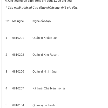
4. Chỉ tiêu tuyển sinh:
Tổng chỉ tiêu:
1.705 chỉ tiêu.
* Các nghề trình độ Cao đẳng chính quy: 645 chỉ tiêu.
Stt
Mã nghề
Nghề đào tạo
1
6810201
Quản trị Khách sạn
2
6810202
Quản trị Khu Resort
3
6810206
Quản trị Nhà hàng
4
6810207
Kỹ thuật Chế biến món ăn
5
6810104
Quản trị Lữ hành