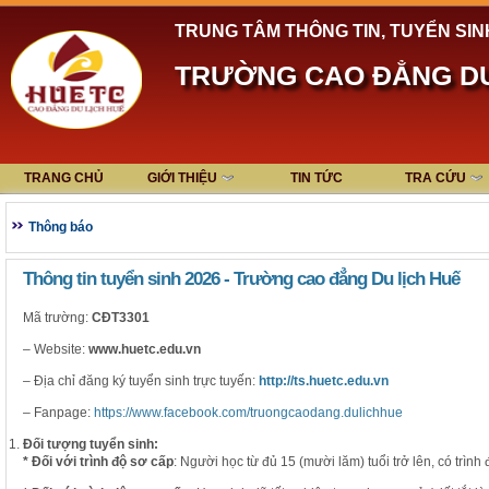
TRUNG TÂM THÔNG TIN, TUYỂN SIN
TRƯỜNG CAO ĐẲNG DU
TRANG CHỦ
GIỚI THIỆU
TIN TỨC
TRA CỨU
Thông báo
Thông tin tuyển sinh 2026 - Trường cao đẳng Du lịch Huế
Mã trường:
CĐT3301
– Website:
www.huetc.edu.vn
– Địa chỉ đăng ký tuyển sinh trực tuyến:
http://ts.huetc.edu.vn
– Fanpage:
https://www.facebook.com/truongcaodang.dulichhue
Đối tượng tuyển sinh:
* Đối với trình độ sơ cấp
: Người học từ đủ 15 (mười lăm) tuổi trở lên, có trì