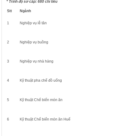
* Trình độ sơ cấp: 680 chỉ tiêu
Stt
Ngành
1
Nghiệp vụ lễ tân
2
Nghiệp vụ buồng
3
Nghiệp vụ nhà hàng
4
Kỹ thuật pha chế đồ uống
5
Kỹ thuật Chế biến món ăn
6
Kỹ thuật Chế biến món ăn Huế