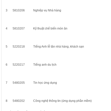
3
5810206
Nghiệp vụ Nhà hàng
4
5810207
Kỹ thuật chế biến món ăn
5
5220218
Tiếng Anh lễ tân nhà hàng, khách sạn
6
5220217
Tiếng anh du lịch
7
5480205
Tin học ứng dụng
8
5480202
Công nghệ thông tin (ứng dụng phần mềm)