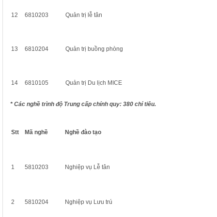
12
6810203
Quản trị lễ tân
13
6810204
Quản trị buồng phòng
14
6810105
Quản trị Du lịch MICE
* Các nghề trình độ Trung cấp chính quy: 380 chỉ tiêu.
Stt
Mã nghề
Nghề đào tạo
1
5810203
Nghiệp vụ Lễ tân
2
5810204
Nghiệp vụ Lưu trú