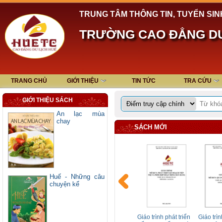
TRUNG TÂM THÔNG TIN, TUYỂN SIN
TRƯỜNG CAO ĐẲNG DU
TRANG CHỦ
GIỚI THIỆU
TIN TỨC
TRA CỨU
GIỚI THIỆU SÁCH
An lạc mùa
chay
SÁCH MỚI
Huế - Những câu
chuyện kể
avel -
ENGLISH FOR
Giáo trình quản lý
Giáo trình phát triển
Giáo trìn