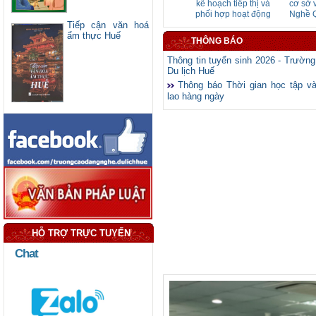
urse
TOUR GUIDING
doanh thu Nghề
kế hoạch tiếp thị và
cơ sở v
BOOK 2
Quản trị khách sạn
phối hợp hoạt động
Nghề Q
Tiếp cận văn hoá
bán hàng Nghề
khác
ẩm thực Huế
Quản trị khách sạn
THÔNG BÁO
Thông tin tuyển sinh 2026 - Trườn
Du lịch Huế
Thông báo Thời gian học tập và
lao hàng ngày
HỖ TRỢ TRỰC TUYẾN
Chat