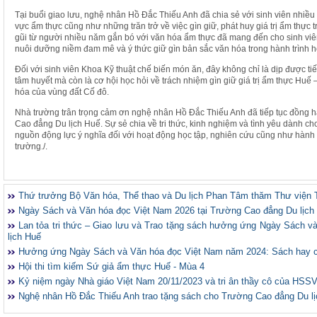
Tại buổi giao lưu, nghệ nhân Hồ Đắc Thiếu Anh đã chia sẻ với sinh viên nhiều 
vực ẩm thực cũng như những trăn trở về việc gìn giữ, phát huy giá trị ẩm thực
gũi từ người nhiều năm gắn bó với văn hóa ẩm thực đã mang đến cho sinh vi
nuôi dưỡng niềm đam mê và ý thức giữ gìn bản sắc văn hóa trong hành trình họ
Đối với sinh viên Khoa Kỹ thuật chế biến món ăn, đây không chỉ là dịp được ti
tâm huyết mà còn là cơ hội học hỏi về trách nhiệm gìn giữ giá trị ẩm thực Huế
hóa của vùng đất Cố đô.
Nhà trường trân trọng cảm ơn nghệ nhân Hồ Đắc Thiếu Anh đã tiếp tục đồng h
Cao đẳng Du lịch Huế. Sự sẻ chia về tri thức, kinh nghiệm và tình yêu dành cho
nguồn động lực ý nghĩa đối với hoạt động học tập, nghiên cứu cũng như hành 
trường./.
Thứ trưởng Bộ Văn hóa, Thể thao và Du lịch Phan Tâm thăm Thư viện 
Ngày Sách và Văn hóa đọc Việt Nam 2026 tại Trường Cao đẳng Du lịch
Lan tỏa tri thức – Giao lưu và Trao tặng sách hưởng ứng Ngày Sách 
lịch Huế
Hưởng ứng Ngày Sách và Văn hóa đọc Việt Nam năm 2024: Sách hay 
Hội thi tìm kiếm Sứ giả ẩm thực Huế - Mùa 4
Kỷ niệm ngày Nhà giáo Việt Nam 20/11/2023 và tri ân thầy cô của HSS
Nghệ nhân Hồ Đắc Thiếu Anh trao tặng sách cho Trường Cao đẳng Du l