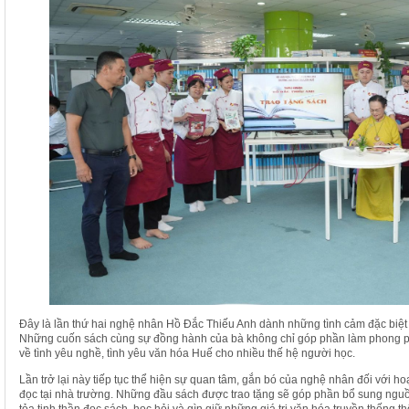
Đây là lần thứ hai nghệ nhân Hồ Đắc Thiếu Anh dành những tình cảm đặc biệ
Những cuốn sách cùng sự đồng hành của bà không chỉ góp phần làm phong p
về tình yêu nghề, tình yêu văn hóa Huế cho nhiều thế hệ người học.
Lần trở lại này tiếp tục thể hiện sự quan tâm, gắn bó của nghệ nhân đối với ho
đọc tại nhà trường. Những đầu sách được trao tặng sẽ góp phần bổ sung nguồn 