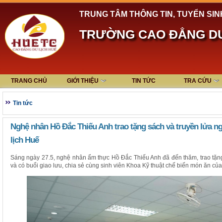
TRUNG TÂM THÔNG TIN, TUYỂN SIN
TRƯỜNG CAO ĐẲNG DU
TRANG CHỦ
GIỚI THIỆU
TIN TỨC
TRA CỨU
Tin tức
Nghệ nhân Hồ Đắc Thiếu Anh trao tặng sách và truyền lửa n
lịch Huế
Sáng ngày 27.5, nghệ nhân ẩm thực Hồ Đắc Thiếu Anh đã đến thăm, trao tặ
và có buổi giao lưu, chia sẻ cùng sinh viên Khoa Kỹ thuật chế biến món ăn củ