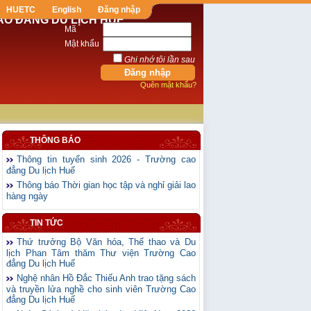
HUETC
English
Đăng nhập
AO ĐẲNG DU LỊCH HUẾ
Mã
Mật khẩu
Ghi nhớ tôi lần sau
Quên mật khẩu?
THÔNG BÁO
Thông tin tuyển sinh 2026 - Trường cao
đẳng Du lịch Huế
Thông báo Thời gian học tập và nghỉ giải lao
hàng ngày
TIN TỨC
Thứ trưởng Bộ Văn hóa, Thể thao và Du
lịch Phan Tâm thăm Thư viện Trường Cao
đẳng Du lịch Huế
Nghệ nhân Hồ Đắc Thiếu Anh trao tặng sách
và truyền lửa nghề cho sinh viên Trường Cao
đẳng Du lịch Huế