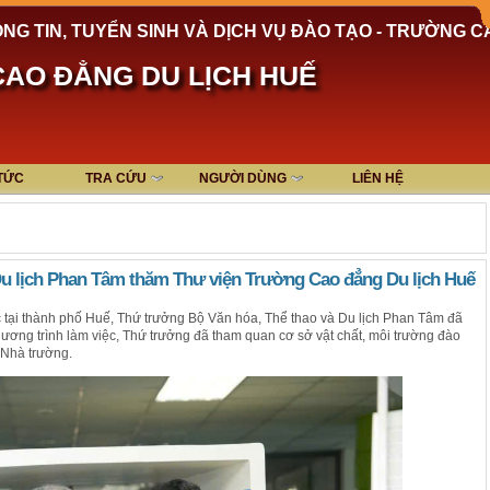
NG TIN, TUYỂN SINH VÀ DỊCH VỤ ĐÀO TẠO - TRƯỜNG C
AO ĐẲNG DU LỊCH HUẾ
 TỨC
TRA CỨU
NGƯỜI DÙNG
LIÊN HỆ
Du lịch Phan Tâm thăm Thư viện Trường Cao đẳng Du lịch Huế
 tại thành phố Huế, Thứ trưởng Bộ Văn hóa, Thể thao và Du lịch Phan Tâm đã
ơng trình làm việc, Thứ trưởng đã tham quan cơ sở vật chất, môi trường đào
 Nhà trường.