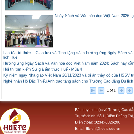
Ngày Sách và Văn hóa đọc Việt Nam 2026 tạ
Lan tỏa tri thức – Giao lưu và Trao tặng sách hưởng ứng Ngày Sách v
lịch Huế
Hưởng ứng Ngày Sách và Văn hóa đọc Việt Nam năm 2024: Sách hay cần
Hội thi tìm kiếm Sứ giả ẩm thực Huế - Mùa 4
Kỷ niệm ngày Nhà giáo Việt Nam 20/11/2023 và tri ân thầy cô của HSSV t
Nghệ nhân Hồ Đắc Thiếu Anh trao tặng sách cho Trường Cao đẳng Du lịch
1 of 1
Bản quyền thuộc về Trường Cao đẳ
Trụ sở chính: Số 1, Điềm Phùng Thị,
Điện thoại: (0234)-3826206
Email: tttvien@huetc.edu.vn