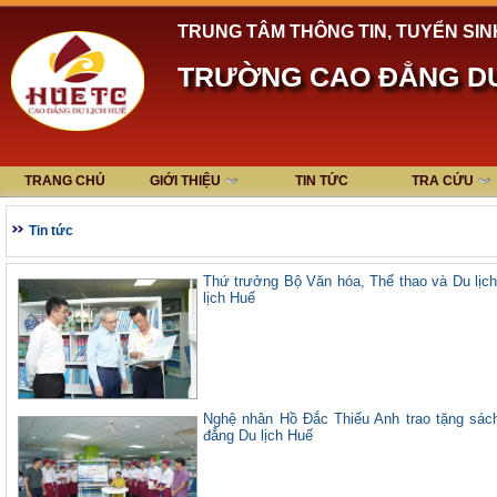
TRUNG TÂM THÔNG TIN, TUYỂN SIN
TRƯỜNG CAO ĐẲNG DU
TRANG CHỦ
GIỚI THIỆU
TIN TỨC
TRA CỨU
Tin tức
Thứ trưởng Bộ Văn hóa, Thể thao và Du lị
lịch Huế
Nghệ nhân Hồ Đắc Thiếu Anh trao tặng sách
đẳng Du lịch Huế