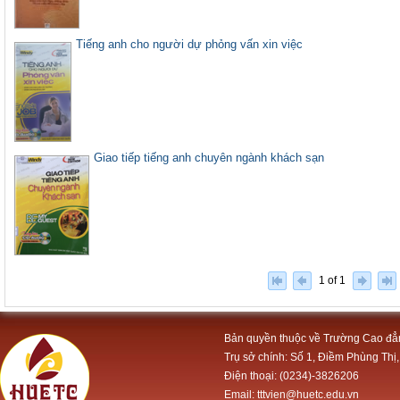
Tiếng anh cho người dự phỏng vấn xin việc
Giao tiếp tiếng anh chuyên ngành khách sạn
1 of 1
Bản quyền thuộc về Trường Cao đẳ
Trụ sở chính: Số 1, Điềm Phùng Thị,
Điện thoại: (0234)-3826206
Email: tttvien@huetc.edu.vn