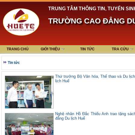
TRUNG TÂM THÔNG TIN, TUYỂN SIN
TRƯỜNG CAO ĐẲNG DU
TRANG CHỦ
GIỚI THIỆU
TIN TỨC
TRA CỨU
Tin tức
Thứ trưởng Bộ Văn hóa, Thể thao và Du lị
lịch Huế
Nghệ nhân Hồ Đắc Thiếu Anh trao tặng sách
đẳng Du lịch Huế