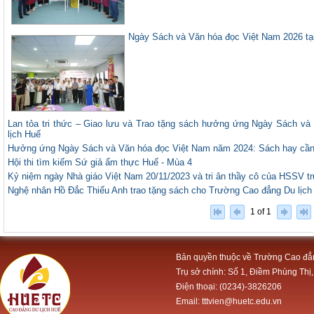
Ngày Sách và Văn hóa đọc Việt Nam 2026 tạ
Lan tỏa tri thức – Giao lưu và Trao tặng sách hưởng ứng Ngày Sách v
lịch Huế
Hưởng ứng Ngày Sách và Văn hóa đọc Việt Nam năm 2024: Sách hay cần
Hội thi tìm kiếm Sứ giả ẩm thực Huế - Mùa 4
Kỷ niệm ngày Nhà giáo Việt Nam 20/11/2023 và tri ân thầy cô của HSSV t
Nghệ nhân Hồ Đắc Thiếu Anh trao tặng sách cho Trường Cao đẳng Du lịch
1 of 1
Bản quyền thuộc về Trường Cao đẳ
Trụ sở chính: Số 1, Điềm Phùng Thị,
Điện thoại: (0234)-3826206
Email: tttvien@huetc.edu.vn